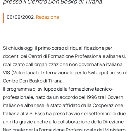
presso il Centro Don Bosko di Tirana.
per:
06/09/2002,
Redazione
Newsletter
Ita
Si chiude oggi il primo corso di riqualificazione per
docenti dei Centri di Formazione Professionale albanesi,
realizzato dall’organizzazione non governativa italiana
VIS (Volontariato Internazionale per lo Sviluppo) presso il
Centro Don Bosko di Tirana.
Il programma di sviluppo della formazione tecnico-
professionale, nato da un accordo del 1996 tra i Governi
italiano e albanese, è stato affidato dalla Cooperazione
Italiana al VIS. Esso ha preso l’avvio nel settembre di due
anni fa grazie anche alla collaborazione della Direzione
Nazionale per la Formazione Professionale del Ministero