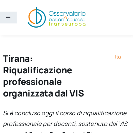
Salta
al
contenuto
Toggle
Navigation
Aree
Temi
Tirana:
Ita
Riqualificazione
Ricerca e divulgazione
professionale
organizzata dal VIS
Sezioni
Chi siamo
Si è concluso oggi il corso di riqualificazione
professionale per docenti, sostenuto dal VIS
Cerca