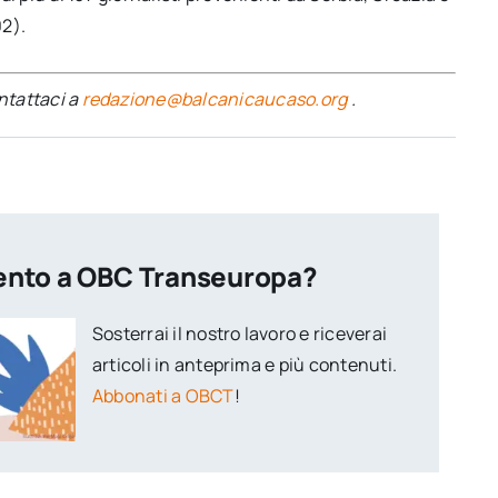
02).
ontattaci a
redazione@balcanicaucaso.org
.
ento a OBC Transeuropa?
Sosterrai il nostro lavoro e riceverai
articoli in anteprima e più contenuti.
Abbonati a OBCT
!