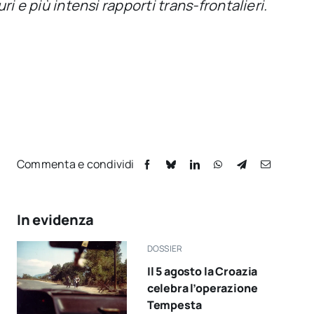
ri e più intensi rapporti trans-frontalieri.
Commenta e condividi
In evidenza
DOSSIER
Il 5 agosto la Croazia
celebra l’operazione
Tempesta