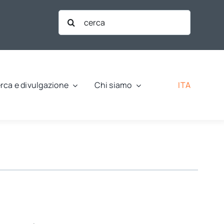
Cerca
per:
ITA
rca e divulgazione
Chi siamo
?