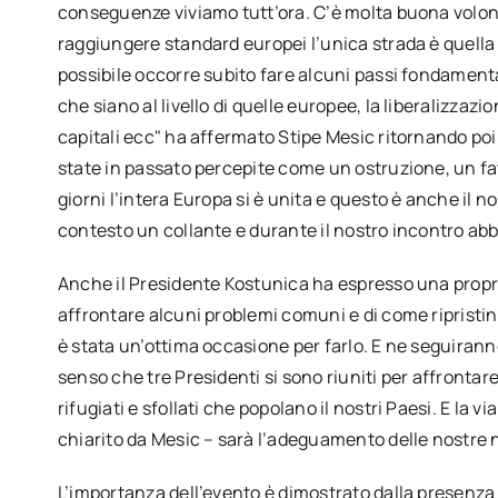
conseguenze viviamo tutt’ora. C’è molta buona volon
raggiungere standard europei l’unica strada è quella
possibile occorre subito fare alcuni passi fondamenta
che siano al livello di quelle europee, la liberalizzazio
capitali ecc" ha affermato Stipe Mesic ritornando po
state in passato percepite come un ostruzione, un fat
giorni l’intera Europa si è unita e questo è anche il
contesto un collante e durante il nostro incontro ab
Anche il Presidente Kostunica ha espresso una propr
affrontare alcuni problemi comuni e di come ripristina
è stata un’ottima occasione per farlo. E ne seguiranno 
senso che tre Presidenti si sono riuniti per affrontar
rifugiati e sfollati che popolano il nostri Paesi. E la v
chiarito da Mesic – sarà l’adeguamento delle nostre 
L’importanza dell’evento è dimostrato dalla presenza d