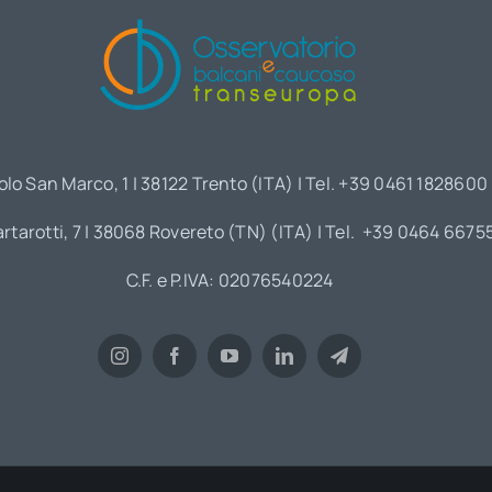
olo San Marco, 1 | 38122 Trento (ITA) | Tel. +39 0461 1828600
artarotti, 7 | 38068 Rovereto (TN) (ITA) | Tel. +39 0464 6675
C.F. e P.IVA: 02076540224