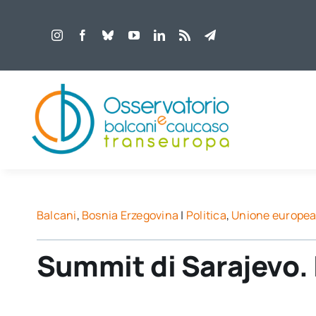
Salta
al
contenuto
Balcani
,
Bosnia Erzegovina
|
Politica
,
Unione europe
Summit di Sarajevo. 