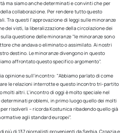
tà ma siamo anche determinati e convinti che per
 della collaborazione. Per rendere tutto questo
li. Tra questi l’approvazione di leggi sulle minoranze
ne dei visti, la liberalizzazione della circolazione dei
i sulla questione delle minoranze "le minoranze sono
tore che andava o eliminato o assimilato. Ai nostri
 nostro destino. Le minoranze divengono in questo
biamo affrontato questo specifico argomento".
ia opinione sull’incontro: "Abbiamo parlato di come
re le relazioni interrotte e questo incontro tri-partito
molti altri. L’incontro di oggi è molto speciale nel
e determinati problemi, in primo luogo quello dei molti
ia per risolverli – ricorda Kostunica ribadendo quello già
normative agli standard europei".
i più di 137 giornalisti provenienti da Serbia, Croazia e