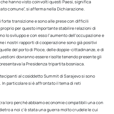
che hanno visto coinvolti questi Paesi, significa
rcato comune", si afferma nella Dichiarazione.
 forte transizione e sono alle prese con difficili
proprio per questo importante stabilire relazioni di
ano lo sviluppo e con esso l’aumento dell’occupazione e
e i nostri rapporti di cooperazione sono già positivi
elle del porto di Ploce, delle doppie-cittadinanze, e di
 questioni dovranno essere risolte tenendo presente gli
presentava la Presidenza tripartita bosniaca.
ecipanti al cosiddetto Summit di Sarajevo si sono
 In particolare si è affrontato il tema di reti
 tra loro perché abbiamo economie compatibili una con
ietro a noi c’è stata una guerra molto crudele le cui