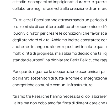
cittadini scomparsi od imprigionati durante le guerre 
collaborare negli sforzi volti alla creazione di un me
"Tutti e tre i Paesi stanno attraversando un periodo di
problemi sia di carattere politico che economico ed è 
‘buon vicinato’ per creare le condizioni che favorisc
degli standard di vita. Abbiamo inoltre constatato com
anche se rimangono alcune questioni insolute quali qu
molti diritti di proprietà, ma abbiamo deciso che tali
standard europei" ha dichiarato Beriz Belkic, che rap
Per quanto riguarda la cooperazione economica i part
dichiarati sostenitori di tutte le forme di integrazione.
energetiche comuni e comuni infrastrutture.
"Siamo tre Paesi che hanno necessità di collaborare
l’altra ma non dobbiamo far finta di dimenticare che d