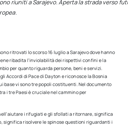
ono riuniti a Sarajevo. Aperta la strada verso futu
uropea.
sono ritrovati lo scorso 16 luglio a Sarajevo dove hanno
 ribadita l’inviolabilità dei rispettivi confini e la
cambio per quanto riguarda persone, beni e servizi.
gli Accordi di Pace di Dayton e riconosce la Bosnia
ui base vi sono tre popoli costituenti. Nel documento
tra i tre Paesi è cruciale nel cammino per
aiutare i rifugiati e gli sfollati a ritornare, significa
o, significa risolvere le spinose questioni riguardanti i