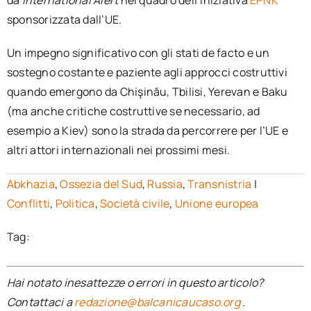
sponsorizzata dall’UE.
Un impegno significativo con gli stati de facto e un
sostegno costante e paziente agli approcci costruttivi
quando emergono da Chişinău, Tbilisi, Yerevan e Baku
(ma anche critiche costruttive se necessario, ad
esempio a Kiev) sono la strada da percorrere per l’UE e
altri attori internazionali nei prossimi mesi.
Abkhazia
,
Ossezia del Sud
,
Russia
,
Transnistria
|
Conflitti
,
Politica
,
Società civile
,
Unione europea
Tag:
Hai notato inesattezze o errori in questo articolo?
Contattaci a
redazione@balcanicaucaso.org
.