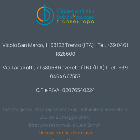
Vicolo San Marco, 1 | 38122 Trento (ITA) | Tel. +39 0461
1828600
Via Tartarotti, 7 | 38068 Rovereto (TN) (ITA) | Tel. +39
0464 667557
C.F. e P.IVA: 02076540224
Testata giornalistica registrata (Reg. Tribunale di Rovereto n.
256 del 26 maggio 2004)
Direttore responsabile Luca Zanoni
Licenza e condizioni d’uso