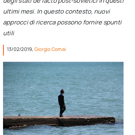
degli stati de facto post-sovietici in questi
per:
ultimi mesi. In questo contesto, nuovi
Newsletter
approcci di ricerca possono fornire spunti
utili
Ita
13/02/2019,
Giorgio Comai