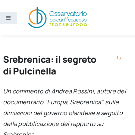
Salta
al
contenuto
Toggle
Navigation
Aree
Temi
Srebrenica: il segreto
Ita
di Pulcinella
Ricerca e divulgazione
Un commento di Andrea Rossini, autore del
Sezioni
documentario "Europa, Srebrenica", sulle
dimissioni del governo olandese a seguito
Chi siamo
della pubblicazione del rapporto su
Cerca
Srebrenica