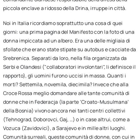
piccola enclave a ridosso della Drina, irruppe in città.
Noi in Italia ricordiamo soprattutto una cosa di quei
giorni: una prima pagina del Manifesto con la foto di una
donna impiccata ad un albero. Era una delle migliaia di
sfollate che erano state stipate su autobus e cacciate da
Srebrenica. Separati da loro, nella fila organizzata da
Serbi e Olandesi ("collaboratori involontari", li definisce il
rapporto), gli uomini furono uccisi in massa. Quanti i
morti? Settemila, novemila, diecimila? Invece che alla
Croce Rossa meglio domandare alle tante comunità di
donne che in Federacja (la parte ‘Croato-Musulmana’
della Bosnia) vivono ancora nei tanti centri collettivi
(Tehnograd, Doborovci, Gaj, …) o in case altrui, come a
Vozuca (Zavidovici), a Sarajevo e in mille altri luoghi.
Comunità surreali, queste comunità di donne, con cui in