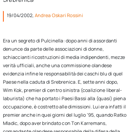
per:
19/04/2002,
Andrea Oskari Rossini
Newsletter
Ita
Era un segreto di Pulcinella: dopo anni di assordanti
denunce da parte delle associazioni di donne,
schiaccianti ricostruzioni di media indipendenti, mezze
verità ufficiali, anche una commissione olandese
evidenzia infine le responsabilità dei caschi blu di quel
Paese nella caduta di Srebrenica. E, sette anni dopo,
Wim Kok, premier di centro sinistra (coalizione liberal-
laburista) che ha portato i Paesi Bassi alla (quasi) piena
occupazione, è costretto alle dimissioni. Lui era infatti il
premier anche in quei giorni del luglio ’95, quando Ratko
Mladic, dopo aver brindato con Ton Karremans,
comandante olandese responsabile della difesa della