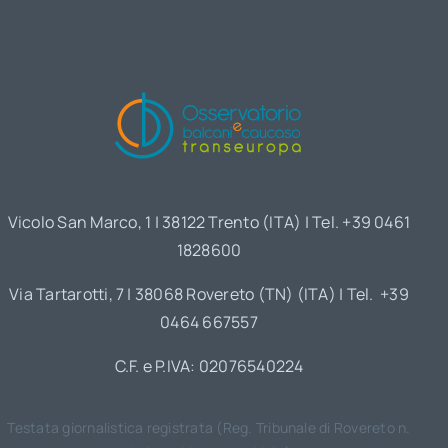
Vicolo San Marco, 1 | 38122 Trento (ITA) | Tel. +39 0461
1828600
Via Tartarotti, 7 | 38068 Rovereto (TN) (ITA) | Tel. +39
0464 667557
C.F. e P.IVA: 02076540224
Testata giornalistica registrata (Reg. Tribunale di Rovereto n.