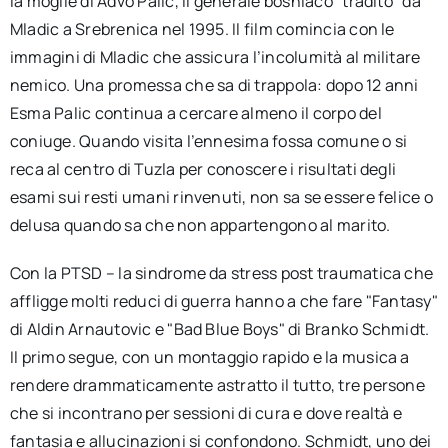
la moglie di Advo Palic, il generale bosniaco "tradito" da
Mladic a Srebrenica nel 1995. Il film comincia con le
immagini di Mladic che assicura l’incolumità al militare
nemico. Una promessa che sa di trappola: dopo 12 anni
Esma Palic continua a cercare almeno il corpo del
coniuge. Quando visita l’ennesima fossa comune o si
reca al centro di Tuzla per conoscere i risultati degli
esami sui resti umani rinvenuti, non sa se essere felice o
delusa quando sa che non appartengono al marito.
Con la PTSD – la sindrome da stress post traumatica che
affligge molti reduci di guerra hanno a che fare "Fantasy"
di Aldin Arnautovic e "Bad Blue Boys" di Branko Schmidt.
Il primo segue, con un montaggio rapido e la musica a
rendere drammaticamente astratto il tutto, tre persone
che si incontrano per sessioni di cura e dove realtà e
fantasia e allucinazioni si confondono. Schmidt, uno dei