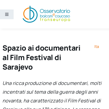
Salta
al
contenuto
Toggle
Navigation
Aree
Temi
Spazio ai documentari
Ita
al Film Festival di
Ricerca e divulgazione
Sarajevo
Sezioni
Una ricca produzione di documentari, molti
incentrati sul tema della guerra degli anni
Chi siamo
novanta, ha caratterizzato il Film Festival di
Cerca