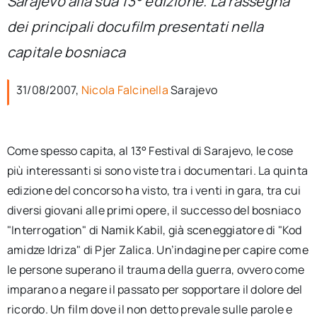
Sarajevo alla sua 13° edizione. La rassegna
per:
dei principali docufilm presentati nella
Newsletter
capitale bosniaca
31/08/2007,
Nicola Falcinella
Sarajevo
Ita
Come spesso capita, al 13° Festival di Sarajevo, le cose
più interessanti si sono viste tra i documentari. La quinta
edizione del concorso ha visto, tra i venti in gara, tra cui
diversi giovani alle primi opere, il successo del bosniaco
"Interrogation" di Namik Kabil, già sceneggiatore di "Kod
amidze Idriza" di Pjer Zalica. Un’indagine per capire come
le persone superano il trauma della guerra, ovvero come
imparano a negare il passato per sopportare il dolore del
ricordo. Un film dove il non detto prevale sulle parole e