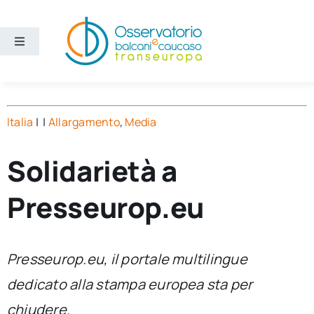
Salta
al
contenuto
Toggle
Navigation
Aree
Italia
| |
Allargamento
,
Media
Temi
Solidarietà a
Ricerca e divulgazione
Presseurop.eu
Sezioni
Presseurop.eu, il portale multilingue
Chi siamo
dedicato alla stampa europea sta per
Cerca
chiudere.