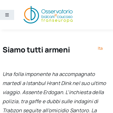
Salta
al
contenuto
Toggle
Navigation
Aree
Temi
Siamo tutti armeni
Ita
Ricerca e divulgazione
Una folla imponente ha accompagnato
Sezioni
martedì a Istanbul Hrant Dink nel suo ultimo
viaggio. Assente Erdogan. L’inchiesta della
Chi siamo
polizia, tra gaffe e dubbi sulle indagini di
Cerca
Trabzon seguite all’omicidio Santoro. La