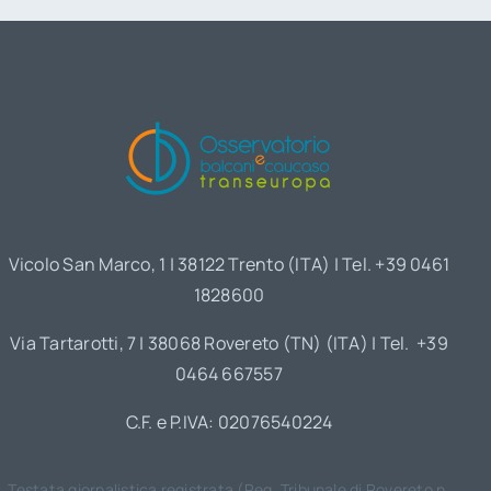
Vicolo San Marco, 1 | 38122 Trento (ITA) | Tel. +39 0461
1828600
Via Tartarotti, 7 | 38068 Rovereto (TN) (ITA) | Tel. +39
0464 667557
C.F. e P.IVA: 02076540224
Testata giornalistica registrata (Reg. Tribunale di Rovereto n.