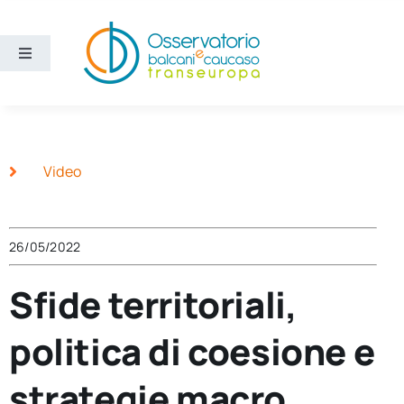
Salta
al
contenuto
Toggle
Navigation
Aree
Temi
Video
Ricerca e divulgazione
26/05/2022
Sezioni
Sfide territoriali,
politica di coesione e
Chi siamo
strategie macro
Cerca