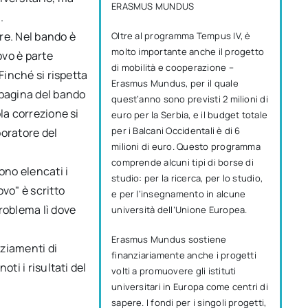
ERASMUS MUNDUS
.
re. Nel bando è
Oltre al programma Tempus IV, è
molto importante anche il progetto
ovo è parte
di mobilità e cooperazione –
Finché si rispetta
Erasmus Mundus, per il quale
 pagina del bando
quest’anno sono previsti 2 milioni di
la correzione si
euro per la Serbia, e il budget totale
per i Balcani Occidentali è di 6
boratore del
milioni di euro. Questo programma
comprende alcuni tipi di borse di
ono elencati i
studio: per la ricerca, per lo studio,
vo" è scritto
e per l’insegnamento in alcune
roblema lì dove
università dell’Unione Europea.
Erasmus Mundus sostiene
nziamenti di
finanziariamente anche i progetti
ti i risultati del
volti a promuovere gli istituti
universitari in Europa come centri di
sapere. I fondi per i singoli progetti,