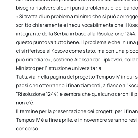
bisogna risolvere alcuni punti problematici del bando
«Si tratta di un problema minimo che si può corregge
scritto chiaramente e inequivocabilmente che il Kos
integrante della Serbia in base alla Risoluzione 1244. 
questo punto va tutto bene. Il problema è che in una
ci si riferisce al Kosovo come stato, ma con una picco
può rimediare», sostiene Aleksandar Lipkovski, colla
Ministro per l’istruzione universitaria.
Tuttavia, nella pagina del progetto Tempus IV in cui s
paesi che otterranno i finanziamenti, a fianco a "Koso
"Risoluzione 1244", e sembra che qualcuno cerchi il p
non c’è.
Il termine per la presentazione dei progetti per i fina
Tempus IV è a fine aprile, e in novembre saranno resi no
concorso.