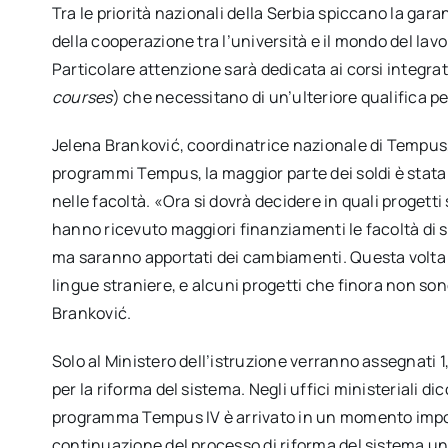
Tra le priorità nazionali della Serbia spiccano la gara
della cooperazione tra l’università e il mondo del lavo
Particolare attenzione sarà dedicata ai corsi integrati
courses
) che necessitano di un’ulteriore qualifica p
Jelena Branković, coordinatrice nazionale di Tempus
programmi Tempus, la maggior parte dei soldi è stat
nelle facoltà. «Ora si dovrà decidere in quali progett
hanno ricevuto maggiori finanziamenti le facoltà di 
ma saranno apportati dei cambiamenti. Questa volta a
lingue straniere, e alcuni progetti che finora non son
Branković.
Solo al Ministero dell’istruzione verranno assegnati 1,
per la riforma del sistema. Negli uffici ministeriali dic
programma Tempus IV è arrivato in un momento impo
continuazione del processo di riforma del sistema un