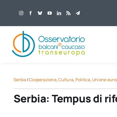
Salta
al
contenuto
Serbia
|
Cooperazione
,
Cultura
,
Politica
,
Unione euro
Serbia: Tempus di ri