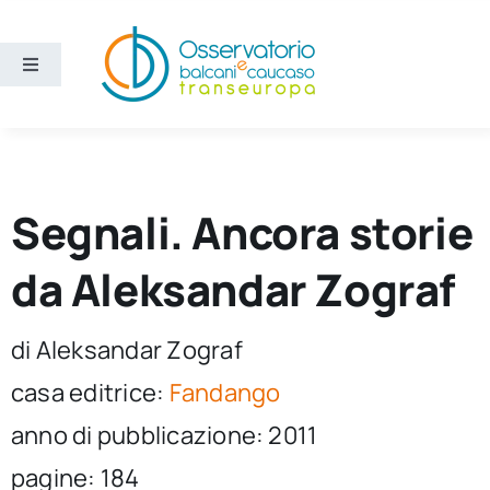
Salta
al
contenuto
Toggle
Navigation
Aree
Temi
Segnali. Ancora storie
Ricerca e divulgazione
da Aleksandar Zograf
Sezioni
di Aleksandar Zograf
casa editrice:
Fandango
Chi siamo
anno di pubblicazione: 2011
pagine: 184
Cerca