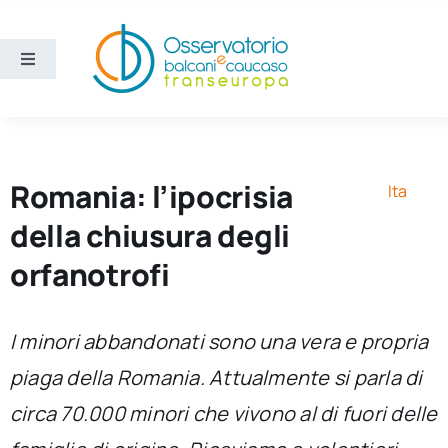
Salta
al
contenuto
Toggle
Navigation
Aree
Temi
Romania: l’ipocrisia
Ita
della chiusura degli
Ricerca e divulgazione
orfanotrofi
Sezioni
I minori abbandonati sono una vera e propria
piaga della Romania. Attualmente si parla di
Chi siamo
circa 70.000 minori che vivono al di fuori delle
Cerca