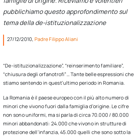
famiglie di origine. Riceviamo e volentieri
per:
pubblichiamo questo approfondimento sul
Newsletter
tema della de-istituzionalizzazione
27/12/2010,
Padre Filippo Aliani
Ita
“De-istituzionalizzazione”, “reinserimento familiare”,
“chiusura degli orfanotrofi”… Tante belle espressioni che
stiamo sentendo in quest’ultimo periodo in Romania.
La Romania è il paese europeo con il più alto numero di
minori che vivono fuori dalla famiglia d’origine. Le cifre
non sono uniformi, ma si parla di circa 70.000 / 80.000
minori abbandonati: 24.000 che vivono in strutture di
protezione dell’infanzia, 45.000 quelli che sono sotto la