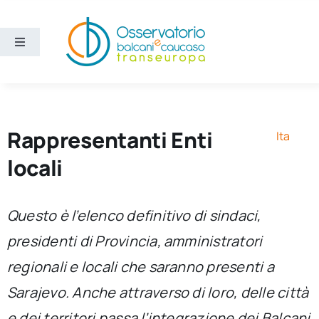
Salta
al
contenuto
Toggle
Navigation
Aree
Temi
Rappresentanti Enti
Ita
locali
Ricerca e divulgazione
Questo è l’elenco definitivo di sindaci,
Sezioni
presidenti di Provincia, amministratori
regionali e locali che saranno presenti a
Chi siamo
Sarajevo. Anche attraverso di loro, delle città
Cerca
e dei territori passa l’integrazione dei Balcani