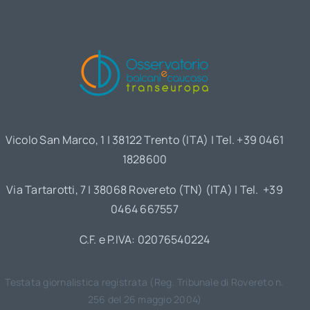
Vicolo San Marco, 1 | 38122 Trento (ITA) | Tel. +39 0461
1828600
Via Tartarotti, 7 | 38068 Rovereto (TN) (ITA) | Tel. +39
0464 667557
C.F. e P.IVA: 02076540224
Testata giornalistica registrata (Reg. Tribunale di Rovereto n.
256 del 26 maggio 2004)