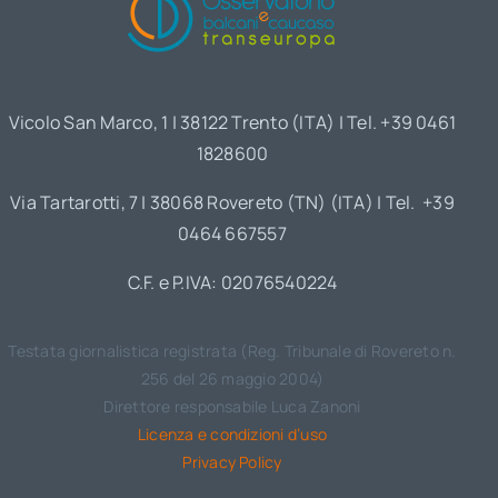
Vicolo San Marco, 1 | 38122 Trento (ITA) | Tel. +39 0461
1828600
Via Tartarotti, 7 | 38068 Rovereto (TN) (ITA) | Tel. +39
0464 667557
C.F. e P.IVA: 02076540224
Testata giornalistica registrata (Reg. Tribunale di Rovereto n.
256 del 26 maggio 2004)
Direttore responsabile Luca Zanoni
Licenza e condizioni d’uso
Privacy Policy