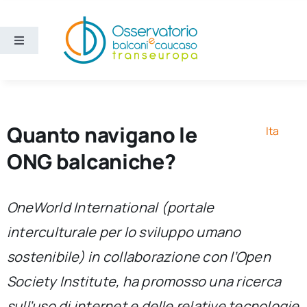
Salta
al
contenuto
Toggle
Navigation
Aree
Temi
Quanto navigano le
Ita
ONG balcaniche?
Ricerca e divulgazione
OneWorld International (portale
Sezioni
interculturale per lo sviluppo umano
sostenibile) in collaborazione con l’Open
Chi siamo
Society Institute, ha promosso una ricerca
Cerca
sull’uso di internet e delle relative tecnologie