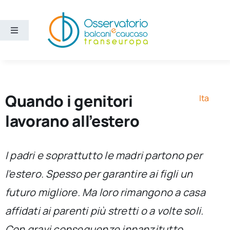
Salta
al
contenuto
Toggle
Navigation
Aree
Temi
Quando i genitori
Ita
lavorano all’estero
Ricerca e divulgazione
I padri e soprattutto le madri partono per
Sezioni
l’estero. Spesso per garantire ai figli un
futuro migliore. Ma loro rimangono a casa
Chi siamo
affidati ai parenti più stretti o a volte soli.
Cerca
Con gravi conseguenze innanzitutto