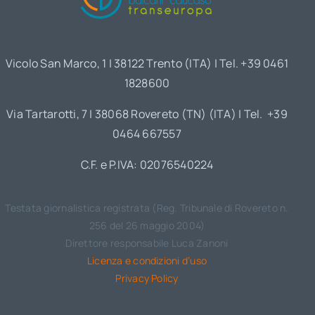
Vicolo San Marco, 1 | 38122 Trento (ITA) | Tel. +39 0461
1828600
Via Tartarotti, 7 | 38068 Rovereto (TN) (ITA) | Tel. +39
0464 667557
C.F. e P.IVA: 02076540224
Testata giornalistica registrata (Reg. Tribunale di Rovereto n.
256 del 26 maggio 2004)
Direttore responsabile Luca Zanoni
Licenza e condizioni d’uso
Privacy Policy