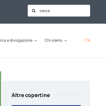
Cerca
per:
ITA
rca e divulgazione
Chi siamo
Altre copertine