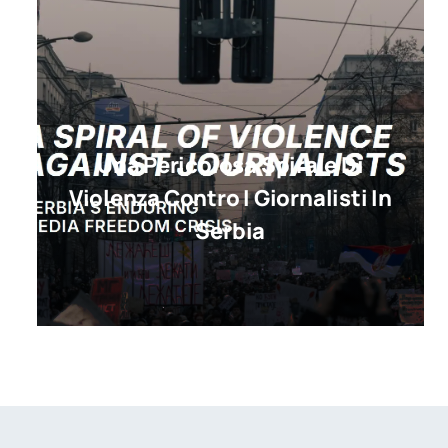
Una Pericolosa Spirale Di
Violenza Contro I Giornalisti In
Serbia