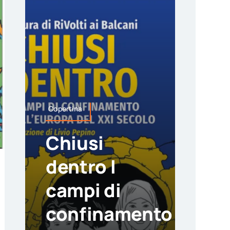
Copertina
Chiusi
dentro I
campi di
confinamento