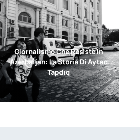
Giornalismo Che Resiste In
Azerbaijan: La Storia Di Aytac
Tapdıq