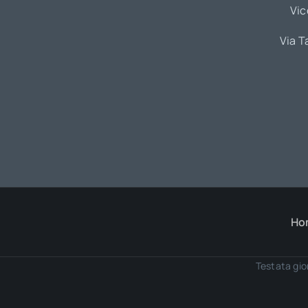
Vic
Via T
Ho
Testata gio