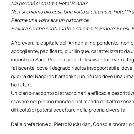
Ma perché si chiama Hotel Praha?
Non si chiama più così. Una volta si chiamava Hotel Pra
Perché una volta era un ristorante.
E allora perché continuate a chiamarlo Praha? È così. È
A Yerevan, la capitale dell’Armenia indipendente, non 
accogliente, paciﬁcato, plurilingue, caratterizzato da 
incontro a Sara. Per una serie di disavventure verrà fago
fatiscente, dove il degrado risulta insopportabile, dove 
guerra del Nagorno Karabakh; un rifugio dove una uman
ha futuro.
Un diario-racconto di straordinari a efﬁcacia descrittiv
scavare nel proprio mondo e nel mondo dell’altro senza
difﬁcoltà di potersi accettare nella propria diversità.
Dalla prefazione di Pietro Kuciukian, Console onorario