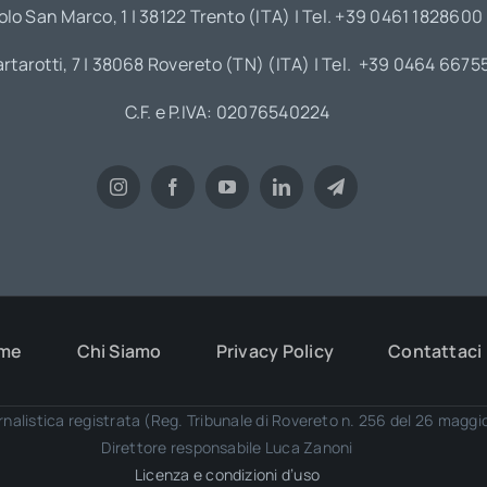
olo San Marco, 1 | 38122 Trento (ITA) | Tel. +39 0461 1828600
artarotti, 7 | 38068 Rovereto (TN) (ITA) | Tel. +39 0464 6675
C.F. e P.IVA: 02076540224
me
Chi Siamo
Privacy Policy
Contattaci
rnalistica registrata (Reg. Tribunale di Rovereto n. 256 del 26 magg
Direttore responsabile Luca Zanoni
Licenza e condizioni d’uso