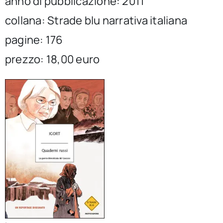
anno di pubblicazione: 2011
per:
collana: Strade blu narrativa italiana
Newsletter
pagine: 176
prezzo: 18,00 euro
Ita