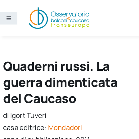
Salta
al
contenuto
Toggle
Navigation
Aree
Temi
Quaderni russi. La
Ricerca e divulgazione
guerra dimenticata
del Caucaso
Sezioni
di Igort Tuveri
Chi siamo
casa editrice:
Mondadori
Cerca