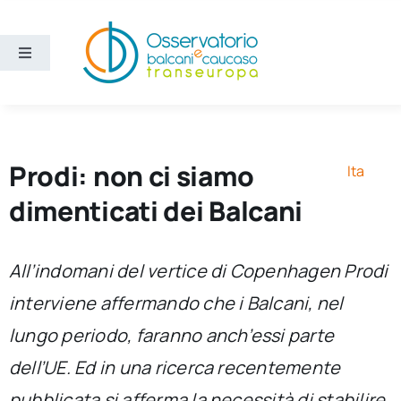
Salta
al
contenuto
Toggle
Navigation
Aree
Temi
Prodi: non ci siamo
Ita
dimenticati dei Balcani
Ricerca e divulgazione
All’indomani del vertice di Copenhagen Prodi
Sezioni
interviene affermando che i Balcani, nel
lungo periodo, faranno anch’essi parte
Chi siamo
dell’UE. Ed in una ricerca recentemente
Cerca
pubblicata si afferma la necessità di stabilire