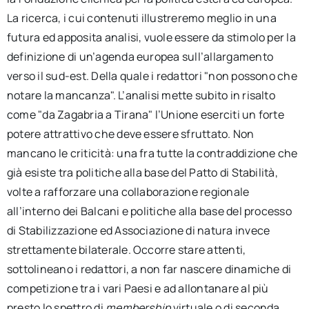
La ricerca, i cui contenuti illustreremo meglio in una
futura ed apposita analisi, vuole essere da stimolo per la
definizione di un’agenda europea sull’allargamento
verso il sud-est. Della quale i redattori "non possono che
notare la mancanza". L’analisi mette subito in risalto
come "da Zagabria a Tirana" l’Unione eserciti un forte
potere attrattivo che deve essere sfruttato. Non
mancano le criticità: una fra tutte la contraddizione che
già esiste tra politiche alla base del Patto di Stabilità,
volte a rafforzare una collaborazione regionale
all’interno dei Balcani e politiche alla base del processo
di Stabilizzazione ed Associazione di natura invece
strettamente bilaterale. Occorre stare attenti,
sottolineano i redattori, a non far nascere dinamiche di
competizione tra i vari Paesi e ad allontanare al più
presto lo spettro di
membership
virtuale o di seconda