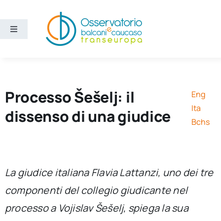
Salta
al
contenuto
Toggle
Navigation
Aree
Temi
Processo Šešelj: il
Eng
Ita
dissenso di una giudice
Ricerca e divulgazione
Bchs
Sezioni
La giudice italiana Flavia Lattanzi, uno dei tre
Chi siamo
componenti del collegio giudicante nel
processo a Vojislav Šešelj, spiega la sua
Cerca