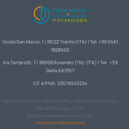
Vicolo San Marco, 1 | 38122 Trento (ITA) | Tel. +39 0461
1828600
Via Tartarotti, 7 | 38068 Rovereto (TN) (ITA) | Tel. +39
0464 667557
C.F. e P.IVA: 02076540224
Testata giornalistica registrata (Reg. Tribunale di Rovereto n.
256 del 26 maggio 2004)
Direttore responsabile Luca Zanoni
Licenza e condizioni d’uso