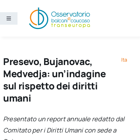
Salta
al
contenuto
Toggle
Navigation
Aree
Temi
Presevo, Bujanovac,
Ita
Medvedja: un’indagine
Ricerca e divulgazione
sul rispetto dei diritti
umani
Sezioni
Chi siamo
Presentato un report annuale redatto dal
Comitato per i Diritti Umani con sede a
Cerca