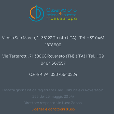
Vicolo San Marco, 1 | 38122 Trento (ITA) | Tel. +39 0461
1828600
Via Tartarotti, 7 | 38068 Rovereto (TN) (ITA) | Tel. +39
0464 667557
C.F. e P.IVA: 02076540224
Testata giornalistica registrata (Reg. Tribunale di Rovereto n.
256 del 26 maggio 2004)
Direttore responsabile Luca Zanoni
Licenza e condizioni d’uso