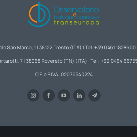
olo San Marco, 1 | 38122 Trento (ITA) | Tel. +39 0461 1828600
artarotti, 7 | 38068 Rovereto (TN) (ITA) | Tel. +39 0464 6675
C.F. e P.IVA: 02076540224