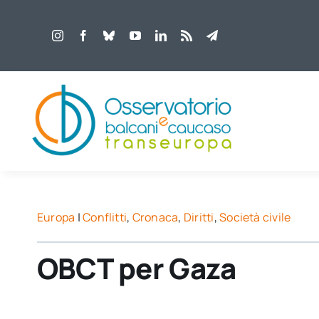
Salta
al
contenuto
Europa
|
Conflitti
,
Cronaca
,
Diritti
,
Società civile
OBCT per Gaza