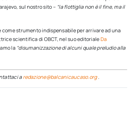
Sarajevo, sul nostro sito –
“la flottiglia non è il fine, ma il
nale come strumento indispensabile per arrivare ad una
trice scientifica di OBCT, nel suo editoriale
Da
amo la
“
disumanizzazione di alcuni quale preludio alla
ontattaci a
redazione@balcanicaucaso.org
.