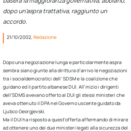
baserà la maggioranza governativa, abbiano,
per:
dopo un’aspra trattativa, raggiunto un
Newsletter
accordo.
21/10/2002,
Redazione
Ita
Dopo una negoziazione lunga e particolarmente aspra
sembra siano giunte alla dirittura d’arrivo le negoziazioni
tra i socialdemocratici dell’ SDSM e la coalizione che
guidano ed il partito albanese DUI. All’inizio i dirigenti
dell’SDMS avevano offerto al DUI gli stessi ministeri che
aveva ottenuto il DPA nel Governo uscente guidato da
Ljubco Georgjevski.
Ma il DUI ha risposto a quest’offerta affermando di mirare
ad ottenere uno dei due ministeri legati alla sicurezza del