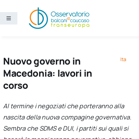
Salta
al
contenuto
Toggle
Navigation
Aree
Temi
Nuovo governo in
Ita
Macedonia: lavori in
Ricerca e divulgazione
corso
Sezioni
Al termine i negoziati che porteranno alla
nascita della nuova compagine governativa.
Chi siamo
Sembra che SDMS e DUI, i partiti sui quali si
Cerca