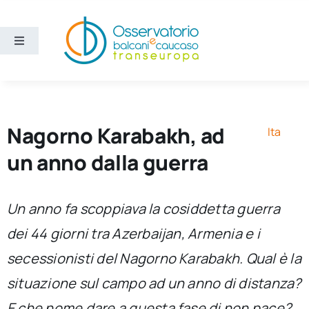
Salta
al
contenuto
Toggle
Navigation
Aree
Temi
Nagorno Karabakh, ad
Ita
un anno dalla guerra
Ricerca e divulgazione
Un anno fa scoppiava la cosiddetta guerra
Sezioni
dei 44 giorni tra Azerbaijan, Armenia e i
secessionisti del Nagorno Karabakh. Qual è la
Chi siamo
situazione sul campo ad un anno di distanza?
Cerca
E che nome dare a questa fase di non pace?