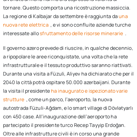
tornare. Questo comporta una ricostruzione massiccia.
La regione di Kalbajar da settembre è raggiunta da
una
nuova rete elettrica
, e vi sono confluite aziende turche
interessate allo
sfruttamento delle risorse minerarie
.
Il governo azero prevede di riuscire, in qualche decennio,
a ripopolare le aree riconquistate, una volta che la rete
infrastrutturale e il tessuto produttivo saranno riattivati.
Durante una visita a Füzuli, Aliyev ha dichiarato che per il
2040 la città potrà ospitare 50.000 azerbaijani. Durante
la visita il presidente
ha inaugurato e ispezionato varie
strutture
, come un parco, l’aeroporto, la nuova
autostrada Füzuli-Ağdam, e lo smart village di Dövlətyarlı
con 450 case. All’inaugurazione dell’aeroporto ha
partecipato il presidente turco Recep Tayyip Erdoğan.
Oltre alle infrastrutture civili è in corso una grande