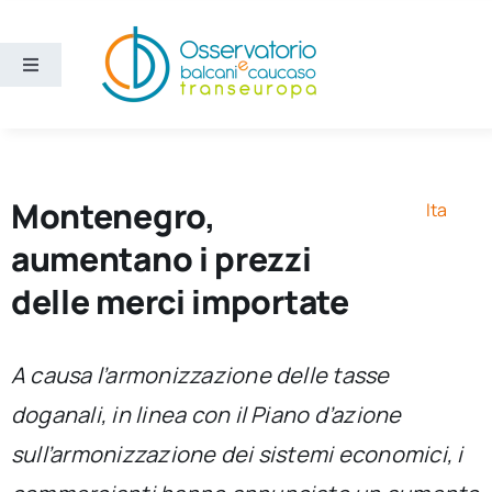
Salta
al
contenuto
Toggle
Navigation
Aree
Temi
Montenegro,
Ita
aumentano i prezzi
Ricerca e divulgazione
delle merci importate
Sezioni
A causa l’armonizzazione delle tasse
doganali, in linea con il Piano d’azione
Chi siamo
sull’armonizzazione dei sistemi economici, i
Cerca