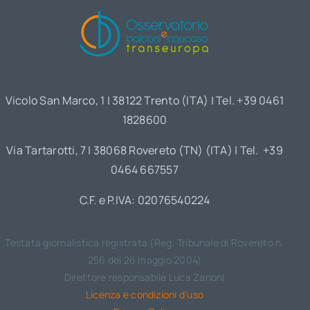
Vicolo San Marco, 1 | 38122 Trento (ITA) | Tel. +39 0461
1828600
Via Tartarotti, 7 | 38068 Rovereto (TN) (ITA) | Tel. +39
0464 667557
C.F. e P.IVA: 02076540224
Testata giornalistica registrata (Reg. Tribunale di Rovereto n.
256 del 26 maggio 2004)
Direttore responsabile Luca Zanoni
Licenza e condizioni d’uso