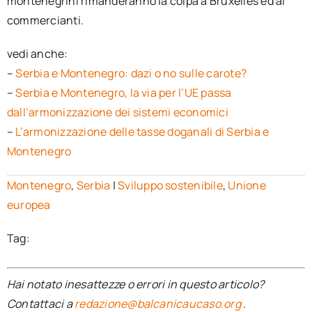
montenegrini rimanderanno la colpa a Bruxelles ed ai
commercianti.
vedi anche:
–
Serbia e Montenegro: dazi o no sulle carote?
–
Serbia e Montenegro, la via per l’UE passa
dall’armonizzazione dei sistemi economici
–
L’armonizzazione delle tasse doganali di Serbia e
Montenegro
Montenegro
,
Serbia
|
Sviluppo sostenibile
,
Unione
europea
Tag:
Hai notato inesattezze o errori in questo articolo?
Contattaci a
redazione@balcanicaucaso.org
.