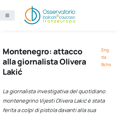
Salta
al
contenuto
Toggle
Navigation
Aree
Temi
Montenegro: attacco
Eng
Ita
alla giornalista Olivera
Ricerca e divulgazione
Bchs
Lakić
Sezioni
La giornalista investigativa del quotidiano
Chi siamo
montenegrino
Vijesti
Olivera Lakić è stata
ferita a colpi di pistola davanti alla sua
Cerca