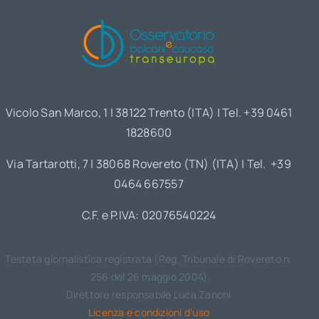
Vicolo San Marco, 1 | 38122 Trento (ITA) | Tel. +39 0461
1828600
Via Tartarotti, 7 | 38068 Rovereto (TN) (ITA) | Tel. +39
0464 667557
C.F. e P.IVA: 02076540224
Testata giornalistica registrata (Reg. Tribunale di Rovereto n.
256 del 26 maggio 2004)
Direttore responsabile Luca Zanoni
Licenza e condizioni d’uso