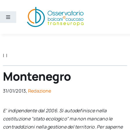
Salta
al
contenuto
Toggle
Navigation
Aree
Temi
| |
Ricerca e divulgazione
Montenegro
Sezioni
31/01/2013,
Redazione
Chi siamo
E’ indipendente dal 2006. Si autodefinisce nella
costituzione "stato ecologico" ma non mancano le
Cerca
contraddizioni nella gestione del territorio. Per saperne