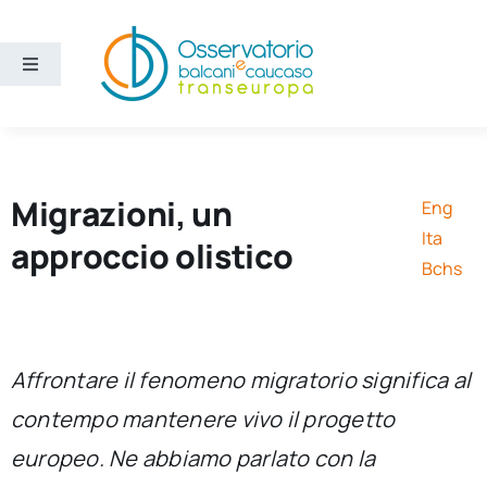
Salta
al
contenuto
Toggle
Navigation
Aree
Temi
Migrazioni, un
Eng
Ita
approccio olistico
Ricerca e divulgazione
Bchs
Sezioni
Affrontare il fenomeno migratorio significa al
Chi siamo
contempo mantenere vivo il progetto
europeo. Ne abbiamo parlato con la
Cerca