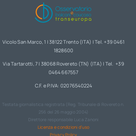
Vicolo San Marco, 1 | 38122 Trento (ITA) | Tel. +39 0461
1828600
Via Tartarotti, 7 | 38068 Rovereto (TN) (ITA) | Tel. +39
0464 667557
C.F. e P.IVA: 02076540224
Testata giornalistica registrata (Reg. Tribunale di Rovereto n.
256 del 26 maggio 2004)
Direttore responsabile Luca Zanoni
Licenza e condizioni d’uso
Privacy Policy