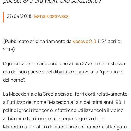
paese. Si è ora vicini alla soluzione?
per:
27/04/2018,
Ivana Kostovska
Newsletter
Ita
(Pubblicato originariamente da
Kosovo 2.0
il 24 aprile
2018)
Ogni cittadino macedone che abbia 27 anni ha la stessa
età del suo paese e del dibattito relativo alla “questione
del nome”.
La Macedonia e la Grecia sono ai ferri corti relativamente
all’utilizzo del nome “Macedonia" sin dai primi anni ’90. I
politici greci ritengono infatti che utilizzandolo il vicino
abbia mire territoriali sulla regione greca della
Macedonia. Da allora la questione del nome ha allungato