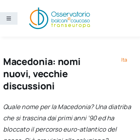
Salta
al
contenuto
Toggle
Navigation
Aree
Temi
Macedonia: nomi
Ita
nuovi, vecchie
Ricerca e divulgazione
discussioni
Sezioni
Quale nome per la Macedonia? Una diatriba
che si trascina dai primi anni ’90 ed ha
Chi siamo
bloccato il percorso euro-atlantico del
Cerca