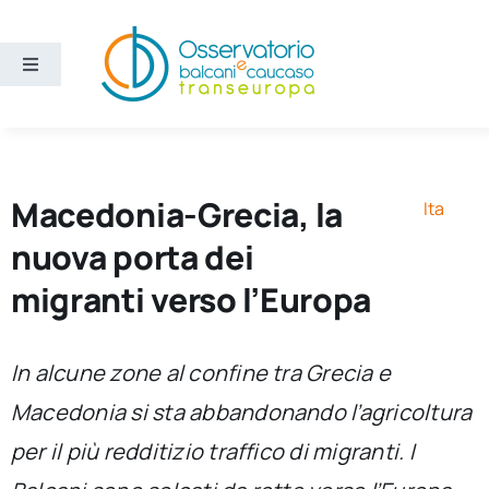
Salta
al
contenuto
Toggle
Navigation
Aree
Temi
Macedonia-Grecia, la
Ita
nuova porta dei
Ricerca e divulgazione
migranti verso l’Europa
Sezioni
In alcune zone al confine tra Grecia e
Macedonia si sta abbandonando l’agricoltura
Chi siamo
per il più redditizio traffico di migranti. I
Cerca