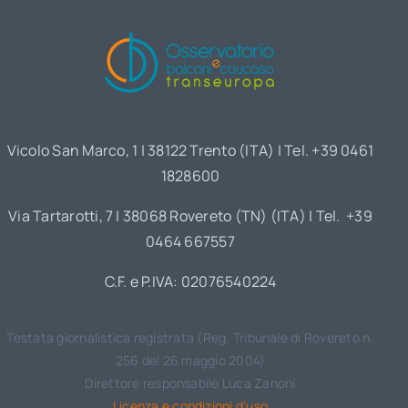
Vicolo San Marco, 1 | 38122 Trento (ITA) | Tel. +39 0461
1828600
Via Tartarotti, 7 | 38068 Rovereto (TN) (ITA) | Tel. +39
0464 667557
C.F. e P.IVA: 02076540224
Testata giornalistica registrata (Reg. Tribunale di Rovereto n.
256 del 26 maggio 2004)
Direttore responsabile Luca Zanoni
Licenza e condizioni d’uso