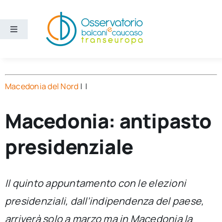
Salta
al
contenuto
Toggle
Navigation
Aree
Macedonia del Nord
| |
Temi
Macedonia: antipasto
Ricerca e divulgazione
presidenziale
Sezioni
Il quinto appuntamento con le elezioni
Chi siamo
presidenziali, dall’indipendenza del paese,
Cerca
arriverà solo a marzo ma in Macedonia la