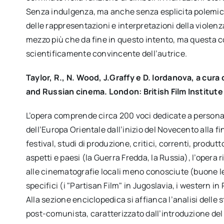
Senza indulgenza, ma anche senza esplicita polemica,
delle rappresentazioni e interpretazioni della violen
mezzo più che da fine in questo intento, ma questa co
scientificamente convincente dell’autrice.
Taylor, R., N. Wood, J.Graffy e D. Iordanova, a cu
and Russian cinema. London: British Film Institute
L’opera comprende circa 200 voci dedicate a person
dell’Europa Orientale dall’inizio del Novecento alla fin
festival, studi di produzione, critici, correnti, produtt
aspetti e paesi (la Guerra Fredda, la Russia), l’opera 
alle cinematografie locali meno conosciute (buone le
specifici (i "Partisan Film" in Jugoslavia, i western i
Alla sezione enciclopedica si affianca l’analisi delle 
post-comunista, caratterizzato dall’introduzione del