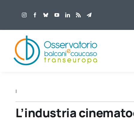
Salta
al
contenuto
|
L’industria cinematog