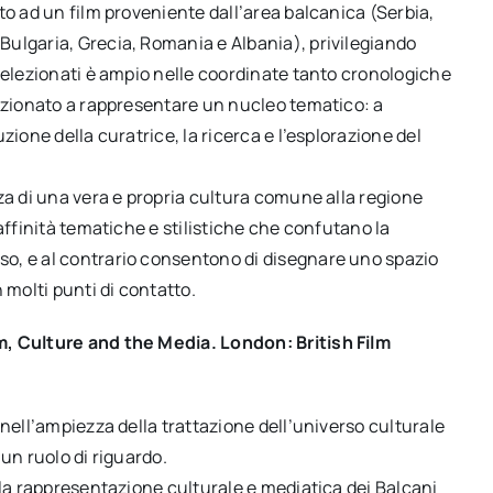
to ad un film proveniente dall’area balcanica (Serbia,
ulgaria, Grecia, Romania e Albania), privilegiando
selezionati è ampio nelle coordinate tanto cronologiche
lezionato a rappresentare un nucleo tematico: a
zione della curatrice, la ricerca e l’esplorazione del
za di una vera e propria cultura comune alla regione
affinità tematiche e stilistiche che confutano la
o, e al contrario consentono di disegnare uno spazio
 molti punti di contatto.
m, Culture and the Media. London: British Film
 nell’ampiezza della trattazione dell’universo culturale
un ruolo di riguardo.
lla rappresentazione culturale e mediatica dei Balcani