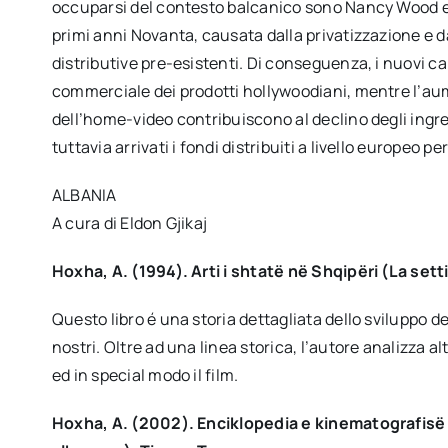
occuparsi del contesto balcanico sono Nancy Wood e D
primi anni Novanta, causata dalla privatizzazione e da
distributive pre-esistenti. Di conseguenza, i nuovi can
commerciale dei prodotti hollywoodiani, mentre l’aume
dell’home-video contribuiscono al declino degli ingr
tuttavia arrivati i fondi distribuiti a livello europeo 
ALBANIA
A cura di Eldon Gjikaj
Hoxha, A. (1994). Arti i shtatë në Shqipëri (La setti
Questo libro é una storia dettagliata dello sviluppo de
nostri. Oltre ad una linea storica, l’autore analizza al
ed in special modo il film.
Hoxha, A. (2002). Enciklopedia e kinematografisë 