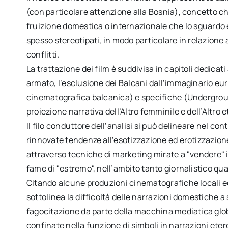
(con particolare attenzione alla Bosnia), concetto c
fruizione domestica o internazionale che lo sguardo e
spesso stereotipati, in modo particolare in relazione
conflitti.
La trattazione dei film è suddivisa in capitoli dedicat
armato, l’esclusione dei Balcani dall’immaginario europ
cinematografica balcanica) e specifiche (Underground
proiezione narrativa dell’Altro femminile e dell’Altro 
Il filo conduttore dell’analisi si può delineare nel 
rinnovate tendenze all’esotizzazione ed erotizzazione 
attraverso tecniche di marketing mirate a "vendere" i
fame di "estremo", nell’ambito tanto giornalistico q
Citando alcune produzioni cinematografiche locali ecl
sottolinea la difficoltà delle narrazioni domestiche a 
fagocitazione da parte della macchina mediatica glob
confinate nella funzione di simboli in narrazioni eter