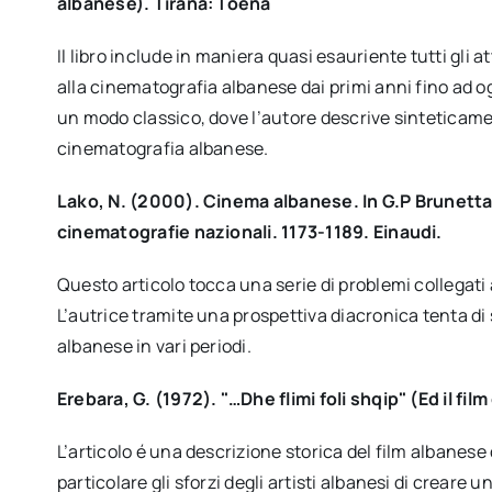
albanese). Tirana: Toena
Il libro include in maniera quasi esauriente tutti gli a
alla cinematografia albanese dai primi anni fino ad o
un modo classico, dove l’autore descrive sinteticamente
cinematografia albanese.
Lako, N. (2000). Cinema albanese. In G.P Brunetta,
cinematografie nazionali. 1173-1189. Einaudi.
Questo articolo tocca una serie di problemi collegati a
L’autrice tramite una prospettiva diacronica tenta di 
albanese in vari periodi.
Erebara, G. (1972). "…Dhe flimi foli shqip" (Ed il fi
L’articolo é una descrizione storica del film albanese da
particolare gli sforzi degli artisti albanesi di creare