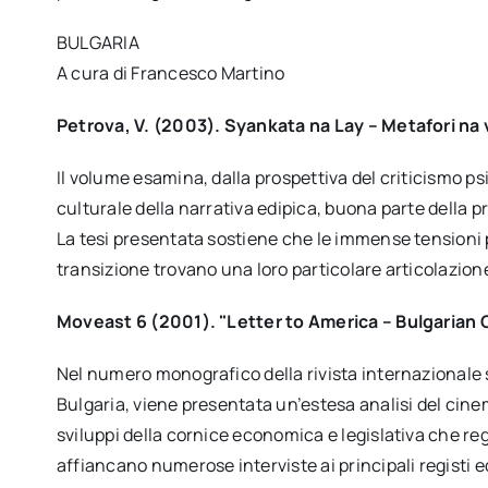
BULGARIA
A cura di Francesco Martino
Petrova, V. (2003). Syankata na Lay – Metafori na 
Il volume esamina, dalla prospettiva del criticismo psi
culturale della narrativa edipica, buona parte della 
La tesi presentata sostiene che le immense tensioni p
transizione trovano una loro particolare articolazione
Moveast 6 (2001). "Letter to America – Bulgarian 
Nel numero monografico della rivista internazionale 
Bulgaria, viene presentata un’estesa analisi del cinema
sviluppi della cornice economica e legislativa che re
affiancano numerose interviste ai principali registi ed