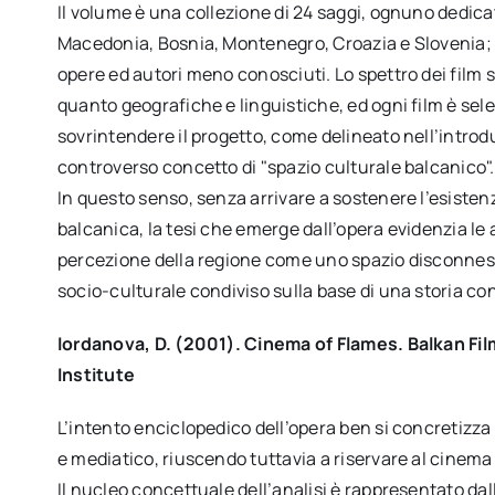
Il volume è una collezione di 24 saggi, ognuno dedica
Macedonia, Bosnia, Montenegro, Croazia e Slovenia; B
opere ed autori meno conosciuti. Lo spettro dei film 
quanto geografiche e linguistiche, ed ogni film è se
sovrintendere il progetto, come delineato nell’introdu
controverso concetto di "spazio culturale balcanico".
In questo senso, senza arrivare a sostenere l’esisten
balcanica, la tesi che emerge dall’opera evidenzia le 
percezione della regione come uno spazio disconness
socio-culturale condiviso sulla base di una storia con
Iordanova, D. (2001). Cinema of Flames. Balkan Fil
Institute
L’intento enciclopedico dell’opera ben si concretizza
e mediatico, riuscendo tuttavia a riservare al cinema 
Il nucleo concettuale dell’analisi è rappresentato da