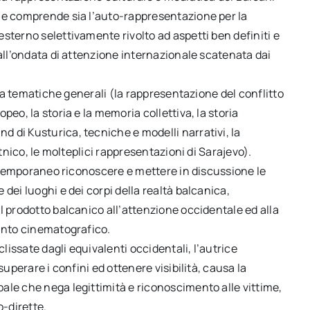
he comprende sia l’auto-rappresentazione per la
sterno selettivamente rivolto ad aspetti ben definiti e
 all’ondata di attenzione internazionale scatenata dai
i a tematiche generali (la rappresentazione del conflitto
eo, la storia e la memoria collettiva, la storia
 di Kusturica, tecniche e modelli narrativi, la
etnico, le molteplici rappresentazioni di Sarajevo).
contemporaneo riconoscere e mettere in discussione le
dei luoghi e dei corpi della realtà balcanica,
l prodotto balcanico all’attenzione occidentale ed alla
uanto cinematografico.
issate dagli equivalenti occidentali, l’autrice
superare i confini ed ottenere visibilità, causa la
ale che nega legittimità e riconoscimento alle vittime,
o-dirette.