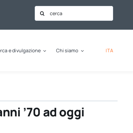
Cerca
per:
ITA
rca e divulgazione
Chi siamo
anni ’70 ad oggi