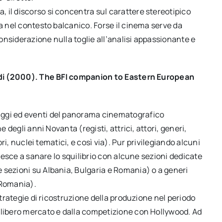
 il discorso si concentra sul carattere stereotipico
za nel contesto balcanico. Forse il cinema serve da
nsiderazione nulla toglie all’analisi appassionante e
ra di (2000). The BFI companion to Eastern European
aggi ed eventi del panorama cinematografico
e degli anni Novanta (registi, attrici, attori, generi,
ori, nuclei tematici, e così via). Pur privilegiando alcuni
riesce a sanare lo squilibrio con alcune sezioni dedicate
 sezioni su Albania, Bulgaria e Romania) o a generi
n Romania).
strategie di ricostruzione della produzione nel periodo
 libero mercato e dalla competizione con Hollywood. Ad