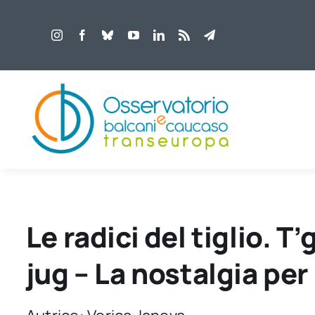
Salta
al
contenuto
Le radici del tiglio. T’
jug – La nostalgia per 