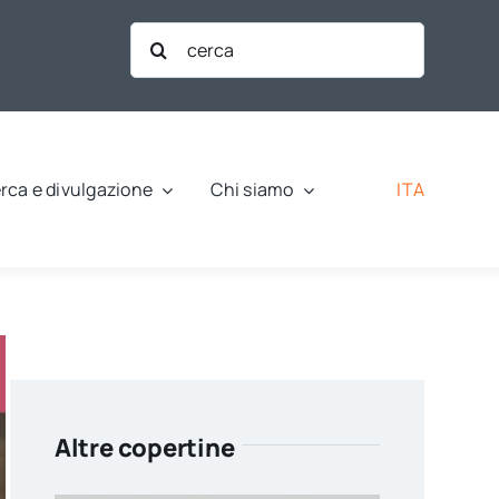
Cerca
per:
ITA
rca e divulgazione
Chi siamo
Altre copertine