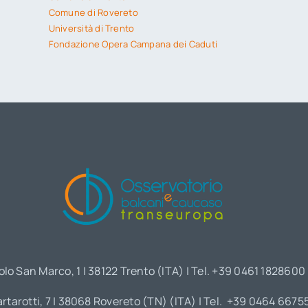
Comune di Rovereto
Università di Trento
Fondazione Opera Campana dei Caduti
olo San Marco, 1 | 38122 Trento (ITA) | Tel. +39 0461 1828600
artarotti, 7 | 38068 Rovereto (TN) (ITA) | Tel. +39 0464 6675