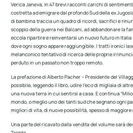
Verica Janeva, in 47 brevi racconti carichi di sentimenti
costretta ad emigrare dal profondo Sud della ex Jugosla
di bambina traccia un quadro di ricordi, sacrifici e rin
scoppio della guerra nei Balcani, ad abbandonare la fam
eccola ripartire e reinventarsi un nuovo futuro in Italia 
dove ogni sogno appare raggiungibile. I tratti ironici la
melanconico tentativo di ricerca delle proprie irrinuncia
perduto in un passato non troppo remoto.
La prefazione di Alberto Pacher – Presidente del Villagg
possibile, leggendo il libro, udire l’eco di migliaia di altr
una nuova terra in cui sentirsi a casa. E continua “Mili
mondo, o meglio uno dei tanti sud che segnano ogni pae
migliori di vita, di nuove possibilità, spesso di maggiore
Una parte del ricavato dalla vendita del volume sarà devo
Trento.