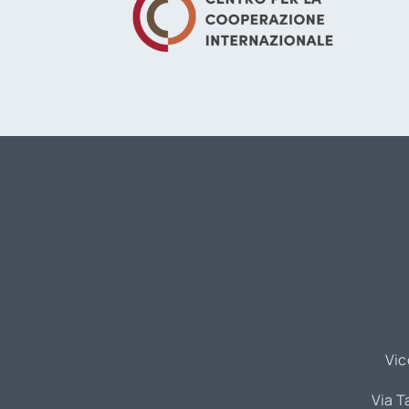
Vic
Via T