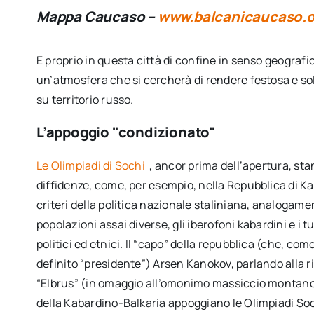
Mappa Caucaso –
www.balcanicaucaso.o
E proprio in questa città di confine in senso geografico
un’atmosfera che si cercherà di rendere festosa e sole
su territorio russo.
L’appoggio "condizionato"
Le Olimpiadi di Sochi
, ancor prima dell’apertura, st
diffidenze, come, per esempio, nella Repubblica di K
criteri della politica nazionale staliniana, analogam
popolazioni assai diverse, gli iberofoni kabardini e i t
politici ed etnici. Il “capo” della repubblica (che, 
definito “presidente”) Arsen Kanokov, parlando alla 
“Elbrus” (in omaggio all’omonimo massiccio montano),
della Kabardino-Balkaria appoggiano le Olimpiadi Soc