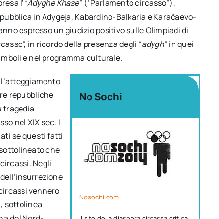
resa l’“
Adyghe Khase
” (“Parlamento circasso”),
e pubblica in Adygeja, Kabardino-Balkaria e Karačaevo-
 hanno espresso un giudizio positivo sulle Olimpiadi di
sso”, in ricordo della presenza degli “
adygh
” in quei
 simboli e nel programma culturale.
è l’atteggiamento
 tre repubbliche
No Sochi
a tragedia
sso nel XIX sec. I
ti se questi fatti
sottolineato che
circassi. Negli
 dell’insurrezione
i circassi vennero
Nosochi.com
, sottolinea
ena del Nord-
Il sito della diaspora circassa critica