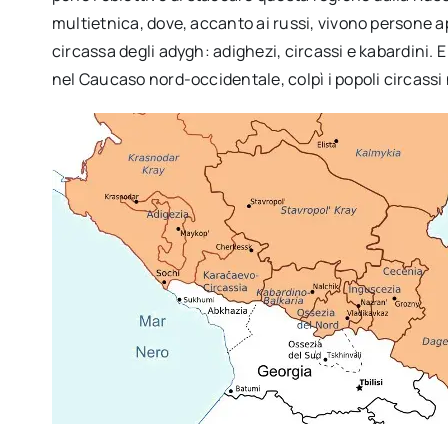
multietnica, dove, accanto ai russi, vivono persone ap
circassa degli adygh: adighezi, circassi e kabardini. 
nel Caucaso nord-occidentale, colpì i popoli circassi 