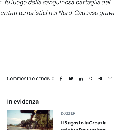
c. fu luogo della sanguinosa battaglia dei
attentati terroristici nel Nord-Caucaso grava
Commenta e condividi
In evidenza
DOSSIER
Il 5 agosto la Croazia
celebra l’operazione