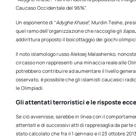
Caucaso Occidentale del 96%”.
Un esponente di “
Adyghe Khase
”, Murdin Teshe, pres
quel ramo dell’organizzazione che raccoglie gli
šapsu
addirittura proposto il boicottaggio dei giochi olimpi
Il noto islamologo russo Aleksej Malashenko, nonosta
circasso non rappresenti una minaccia reale alle Oli
potrebbero contribuire ad aumentare il livello genera
osservato, è possibile che gli islamisti caucasici rad
le Olimpiadi.
Gli attentati terroristici e le risposte ecc
Se ciò avvenisse, sarebbe in linea con il comportamen
attentati e di successivi atti di rappresaglia da parte 
stato calcolato che fra il 1 gennaio e il 23 ottobre 2013