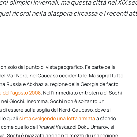
hi olimpici invernali, ma questa città nel XIX se
 quei ricordi nella diaspora circassa e i recenti 
non solo dal punto di vista geografico. Fa parte della
e del Mar Nero, nel Caucaso occidentale. Ma soprattutto
tra Russia e Abkhazia, regione della Georgia de facto
 dell’agosto 2008
. Nell’immediato entroterra di Sochi
e nei Giochi. Insomma, Sochi non è soltanto un
di essere sulla soglia del Nord-Caucaso, dove si
lle quali
si sta svolgendo una lotta armata
a sfondo
, come quello dell
’Imarat Kavkaz
di Doku Umarov, si
sia. Sochi è piazzata anche nel mezzo di una regione