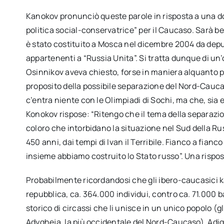
Kanokov pronunciò queste parole in risposta a una do
politica social-conservatrice” per il Caucaso. Sarà b
è stato costituito a Mosca nel dicembre 2004 da depu
appartenenti a “Russia Unita”. Si tratta dunque di un
Osinnikov aveva chiesto, forse in maniera alquanto p
proposito della possibile separazione del Nord-Cau
c’entra niente con le Olimpiadi di Sochi, ma che, sia es
Konokov rispose: “Ritengo che il tema della separazi
coloro che intorbidano la situazione nel Sud della Rus
450 anni, dai tempi di Ivan il Terribile. Fianco a fianco 
insieme abbiamo costruito lo Stato russo”. Una rispos
Probabilmente ricordandosi che gli ibero-caucasici ka
repubblica, ca. 364.000 individui, contro ca. 71.000 ba
storico di circassi che li unisce in un unico popolo (
Adygheja, la più occidentale del Nord-Caucaso). Adi