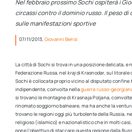
Nel febbraio prossimo Sochi ospiterà i Gioc
circassi contro il dominio russo. Il peso di
sulle manifestazioni sportive
07/11/2013,
Giovanni Bensi
La città di Sochi si trova in una posizione delicata, e 
Federazione Russa, nel
kraj
di Krasnodar, sul litoral
Sochi è collocata proprio vicino al disputato confine 
indipendente, coinvolta nella
guerra russo-georgiana
si trovano le montagne di Krasnaja Poljana, coinvolt
rinomato soggiorno balneare, ma ha anche la ventura 
trovano le regioni oggi più turbolente della Russia, ne
religioso (islamico) e nazionalistico che in molti casi
pone l’obiettivo di staccare questa regione dalla Rus