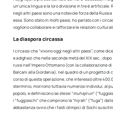
un’unica lingua e la loro divisione in tre è artificiale.
negli altri paesi sono una notevole forza della Russia
essa. Sono stato in molti paesi, ho parlato con i circas
vogliono collaborare e rafforzare le relazioni cultural
La diaspora circassa
I circassi che “vivono oggi negli altri paesi”, come di
e adighezi che nella seconda metà del XIX sec., dopo 
russi nell’Impero Ottomano (con la collaborazione di q
Balcani alla Giordania), nel quadro di un progetto di
corso di questa operazione, che interessò oltre 400.
sterminio, morirono tuttavia numerosi individui, al pu
popolo, e definiscono se stessi “
muhajirun
” (“fuggia
i “fuggiaschi” che compirono la “hijrah” (“fuga”) dal
abbastanza ovvio che i fasti olimpici di Sochi suscitin