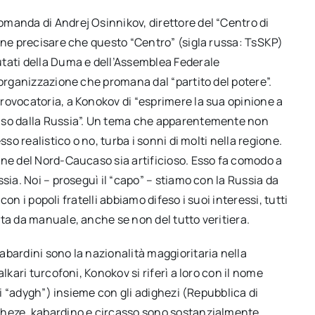
manda di Andrej Osinnikov, direttore del “Centro di
ene precisare che questo “Centro” (sigla russa: TsSKP)
tati della Duma e dell’Assemblea Federale
’organizzazione che promana dal “partito del potere”.
rovocatoria, a Konokov di “esprimere la sua opinione a
caso dalla Russia”. Un tema che apparentemente non
so realistico o no, turba i sonni di molti nella regione.
one del Nord-Caucaso sia artificioso. Esso fa comodo a
sia. Noi – proseguì il “capo” – stiamo con la Russia da
con i popoli fratelli abbiamo difeso i suoi interessi, tutti
ta da manuale, anche se non del tutto veritiera.
bardini sono la nazionalità maggioritaria nella
lkari turcofoni, Konokov si riferì a loro con il nome
gli “adygh”) insieme con gli adighezi (Repubblica di
gheze, kabardino e circasso sono sostanzialmente