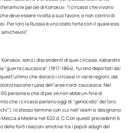
 Riferiamo le parole di Konokov: “I circassi che vivono
 che deve essere rivolta a suo favore, e non contro di
si. Per loro la Russia è uno stato forte con il quale essi
i amichevoli”.
ce Konokov, sono i discendenti di quei circassi, kabardini
la “guerra caucasica” (1817-1864), furono deportati dai
uest’ultimo che dislocò i circassi in varie regioni, dai
 colonizzazione russa dell’area nord-caucasica. Nel
000 persone e che di per sé non ebbe un fine di
nto che i circassi parlano oggi di “genocidio” del loro
schi”), lo stesso termine con cui nell’islam si designano
la Mecca a Medina nel 622 d. C. Con questi precedenti è
o delle forti reazioni emotive tra i popoli adygh del