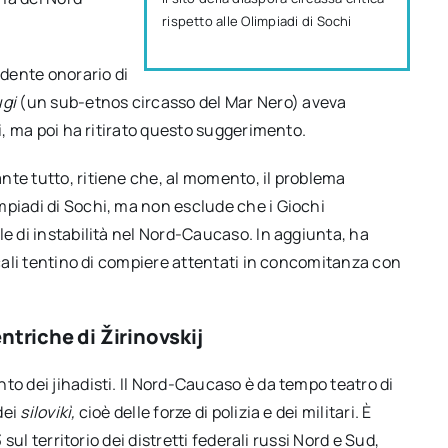
rispetto alle Olimpiadi di Sochi
idente onorario di
gi
(un sub-etnos circasso del Mar Nero) aveva
ci, ma poi ha ritirato questo suggerimento.
nte tutto, ritiene che, al momento, il problema
mpiadi di Sochi, ma non esclude che i Giochi
le di instabilità nel Nord-Caucaso. In aggiunta, ha
icali tentino di compiere attentati in concomitanza con
entriche di Žirinovskij
to dei jihadisti. Il Nord-Caucaso è da tempo teatro di
dei
silovikì,
cioè delle forze di polizia e dei militari. È
 sul territorio dei distretti federali russi Nord e Sud,