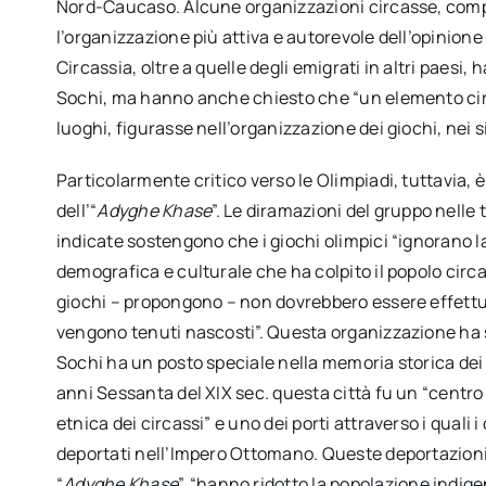
Nord-Caucaso. Alcune organizzazioni circasse, comp
l’organizzazione più attiva e autorevole dell’opinion
Circassia, oltre a quelle degli emigrati in altri paesi,
Sochi, ma hanno anche chiesto che “un elemento circa
luoghi, figurasse nell’organizzazione dei giochi, nei
Particolarmente critico verso le Olimpiadi, tuttavia, 
dell’“
Adyghe Khase
”. Le diramazioni del gruppo nelle
indicate sostengono che i giochi olimpici “ignorano l
demografica e culturale che ha colpito il popolo circa
giochi – propongono – non dovrebbero essere effettua
vengono tenuti nascosti”. Questa organizzazione ha 
Sochi ha un posto speciale nella memoria storica dei 
anni Sessanta del XIX sec. questa città fu un “centro
etnica dei circassi” e uno dei porti attraverso i quali 
deportati nell’Impero Ottomano. Queste deportazioni
“
Adyghe Khase
”, “hanno ridotto la popolazione indig