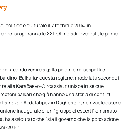
rg
, politico e culturale il 7 febbraio 2014, in
nne, si apriranno le XXII Olimpiadi invernali, le prime
anno facendo venire a galla polemiche, sospetti e
abardino-Balkaria: questa regione, modellata secondo i
ente alla Karačaevo-Circassia, riunisce in sé due
urcofoni balkari che già hanno una storia di conflitti
come Ramazan Abdulatipov in Daghestan, non vuole essere
riunione inaugurale di un “gruppo di esperti” chiamato
 ha assicurato che “sia il governo che la popolazione
hi-2014”.