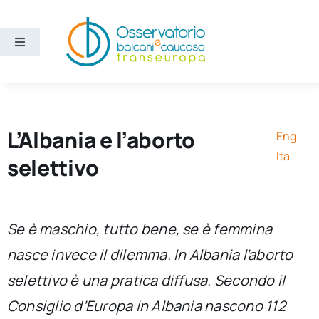
Salta
al
contenuto
Toggle
Navigation
Aree
Temi
L’Albania e l’aborto
Eng
Ita
selettivo
Ricerca e divulgazione
Sezioni
Se è maschio, tutto bene, se è femmina
nasce invece il dilemma. In Albania l’aborto
Chi siamo
selettivo è una pratica diffusa. Secondo il
Consiglio d’Europa in Albania nascono 112
Cerca