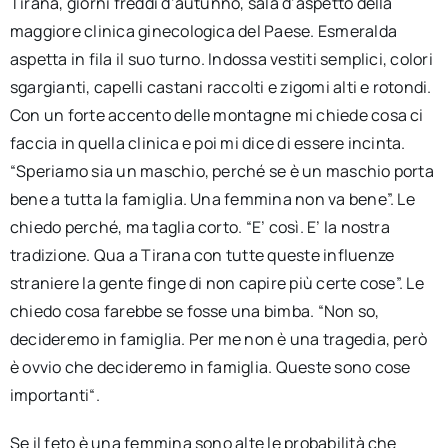
Tirana, giorni freddi d’autunno, sala d’aspetto della
maggiore clinica ginecologica del Paese. Esmeralda
aspetta in fila il suo turno. Indossa vestiti semplici, colori
sgargianti, capelli castani raccolti e zigomi alti e rotondi.
Con un forte accento delle montagne mi chiede cosa ci
faccia in quella clinica e poi mi dice di essere incinta.
“Speriamo sia un maschio, perché se è un maschio porta
bene a tutta la famiglia. Una femmina non va bene”. Le
chiedo perché, ma taglia corto. “E’ così. E’ la nostra
tradizione. Qua a Tirana con tutte queste influenze
straniere la gente finge di non capire più certe cose”. Le
chiedo cosa farebbe se fosse una bimba. “Non so,
decideremo in famiglia. Per me non è una tragedia, però
è ovvio che decideremo in famiglia. Queste sono cose
importanti“.
Se il feto è una femmina sono alte le probabilità che