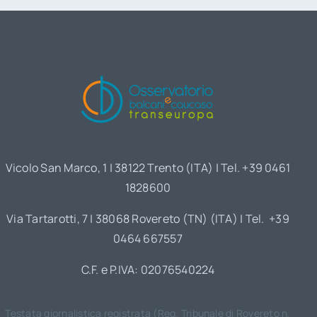
Vicolo San Marco, 1 | 38122 Trento (ITA) | Tel. +39 0461
1828600
Via Tartarotti, 7 | 38068 Rovereto (TN) (ITA) | Tel. +39
0464 667557
C.F. e P.IVA: 02076540224
Testata giornalistica registrata (Reg. Tribunale di Rovereto n.