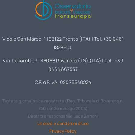
Vicolo San Marco, 1 | 38122 Trento (ITA) | Tel. +39 0461
1828600
Via Tartarotti, 7 | 38068 Rovereto (TN) (ITA) | Tel. +39
0464 667557
C.F. e P.IVA: 02076540224
Testata giornalistica registrata (Reg. Tribunale di Rovereto n.
256 del 26 maggio 2004)
Direttore responsabile Luca Zanoni
Licenza e condizioni d’uso
Privacy Policy