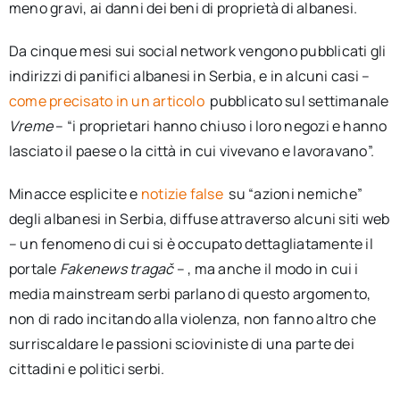
meno gravi, ai danni dei beni di proprietà di albanesi.
Da cinque mesi sui social network vengono pubblicati gli
indirizzi di panifici albanesi in Serbia, e in alcuni casi –
come precisato in un articolo
pubblicato sul settimanale
Vreme
– “i proprietari hanno chiuso i loro negozi e hanno
lasciato il paese o la città in cui vivevano e lavoravano”.
Minacce esplicite e
notizie false
su “azioni nemiche”
degli albanesi in Serbia, diffuse attraverso alcuni siti web
– un fenomeno di cui si è occupato dettagliatamente il
portale
Fakenews tragač
– , ma anche il modo in cui i
media mainstream serbi parlano di questo argomento,
non di rado incitando alla violenza, non fanno altro che
surriscaldare le passioni scioviniste di una parte dei
cittadini e politici serbi.