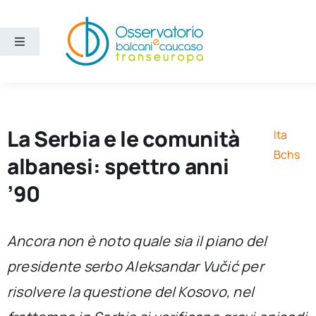
Salta
al
contenuto
Toggle
Navigation
Aree
Temi
La Serbia e le comunità
Ita
Bchs
albanesi: spettro anni
Ricerca e divulgazione
’90
Sezioni
Ancora non è noto quale sia il piano del
presidente serbo Aleksandar Vučić per
Chi siamo
risolvere la questione del Kosovo, nel
Cerca