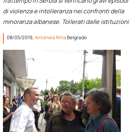
frattempo in Serbia si verificano gravi episodi
per:
di violenza e intolleranza nei confronti della
Newsletter
minoranza albanese. Tollerati dalle istituzioni
08/05/2019,
Antonela Riha
Belgrado
Ita