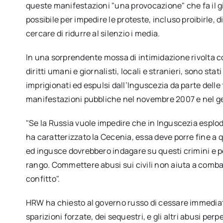
queste manifestazioni "una provocazione" che fa il gi
possibile per impedire le proteste, incluso proibirle, 
cercare di ridurre al silenzio i media.
In una sorprendente mossa di intimidazione rivolta con
diritti umani e giornalisti, locali e stranieri, sono st
imprigionati ed espulsi dall’Inguscezia da parte dell
manifestazioni pubbliche nel novembre 2007 e nel g
"Se la Russia vuole impedire che in Inguscezia esplod
ha caratterizzato la Cecenia, essa deve porre fine a q
ed ingusce dovrebbero indagare su questi crimini e per
rango. Commettere abusi sui civili non aiuta a combatt
confitto".
HRW ha chiesto al governo russo di cessare immediat
sparizioni forzate, dei sequestri, e gli altri abusi pe