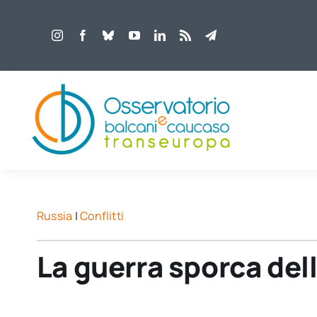
Salta
al
contenuto
Russia
|
Conflitti
La guerra sporca del