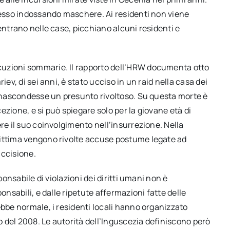
spesso indossando maschere. Ai residenti non viene
entrano nelle case, picchiano alcuni residenti e
cuzioni sommarie. Il rapporto dell’HRW documenta otto
iev, di sei anni, è stato ucciso in un raid nella casa dei
si nascondesse un presunto rivoltoso. Su questa morte è
zione, e si può spiegare solo per la giovane età di
re il suo coinvolgimento nell’insurrezione. Nella
vittima vengono rivolte accuse postume legate ad
uccisione.
ponsabile di violazioni dei diritti umani non è
onsabili, e dalle ripetute affermazioni fatte delle
ebbe normale, i residenti locali hanno organizzato
io del 2008. Le autorità dell’Inguscezia definiscono però