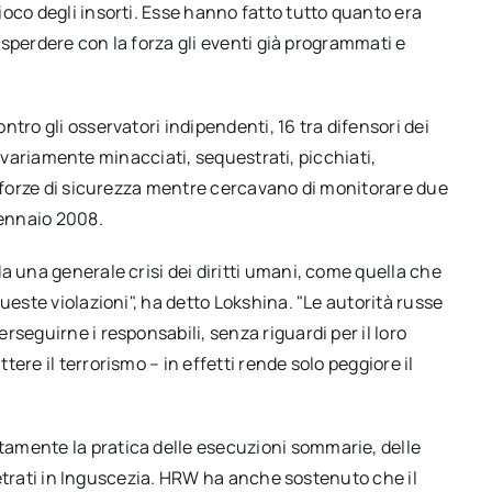
oco degli insorti. Esse hanno fatto tutto quanto era
disperdere con la forza gli eventi già programmati e
tro gli osservatori indipendenti, 16 tra difensori dei
ati variamente minacciati, sequestrati, picchiati,
e forze di sicurezza mentre cercavano di monitorare due
ennaio 2008.
a una generale crisi dei diritti umani, come quella che
ueste violazioni", ha detto Lokshina. "Le autorità russe
seguirne i responsabili, senza riguardi per il loro
ere il terrorismo – in effetti rende solo peggiore il
amente la pratica delle esecuzioni sommarie, delle
rpetrati in Inguscezia. HRW ha anche sostenuto che il