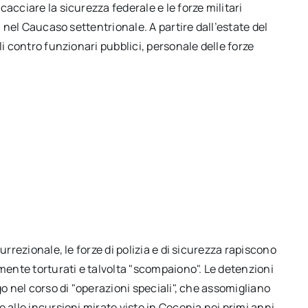
acciare la sicurezza federale e le forze militari
m nel Caucaso settentrionale. A partire dall’estate del
li contro funzionari pubblici, personale delle forze
urrezionale, le forze di polizia e di sicurezza rapiscono
rmente torturati e talvolta "scompaiono". Le detenzioni
go nel corso di "operazioni speciali", che assomigliano
 alle incursioni mirate viste in Cecenia nei primi anni.