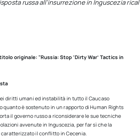
risposta russa all’insurrezione in Inguscezia rical
olo originale: "Russia: Stop ‘Dirty War’ Tactics in
Asta
i diritti umani ed instabilità in tutto il Caucaso
ndo quanto è sostenuto in un rapporto di Human Rights
ta il governo russo a riconsiderare le sue tecniche
iolazioni avvenute in Inguscezia, per far sì che la
caratterizzato il conflitto in Cecenia.