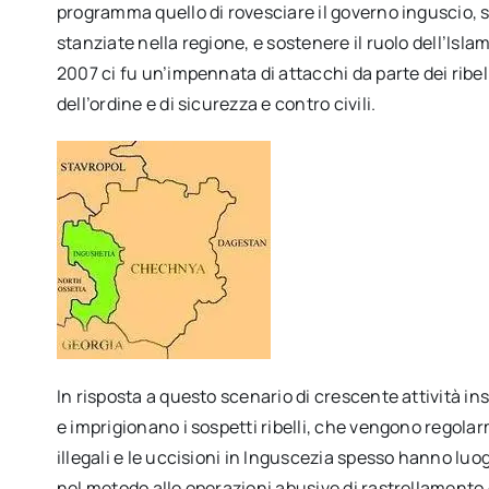
programma quello di rovesciare il governo inguscio, sc
stanziate nella regione, e sostenere il ruolo dell’Isla
2007 ci fu un’impennata di attacchi da parte dei ribel
dell’ordine e di sicurezza e contro civili.
In risposta a questo scenario di crescente attività ins
e imprigionano i sospetti ribelli, che vengono regola
illegali e le uccisioni in Inguscezia spesso hanno luo
nel metodo alle operazioni abusive di rastrellamento e