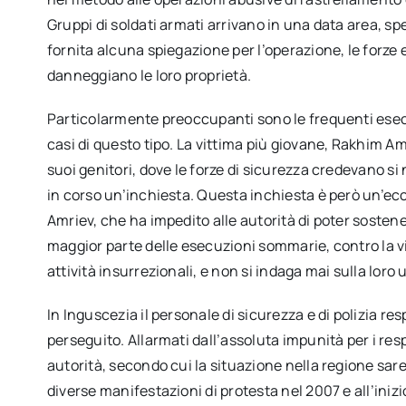
Gruppi di soldati armati arrivano in una data area, 
fornita alcuna spiegazione per l’operazione, le forze 
danneggiano le loro proprietà.
Particolarmente preoccupanti sono le frequenti ese
casi di questo tipo. La vittima più giovane, Rakhim Amr
suoi genitori, dove le forze di sicurezza credevano 
in corso un’inchiesta. Questa inchiesta è però un’ecce
Amriev, che ha impedito alle autorità di poter sostene
maggior parte delle esecuzioni sommarie, contro la 
attività insurrezionali, e non si indaga mai sulla loro 
In Inguscezia il personale di sicurezza e di polizia res
perseguito. Allarmati dall’assoluta impunità per i resp
autorità, secondo cui la situazione nella regione sar
diverse manifestazioni di protesta nel 2007 e all’iniz