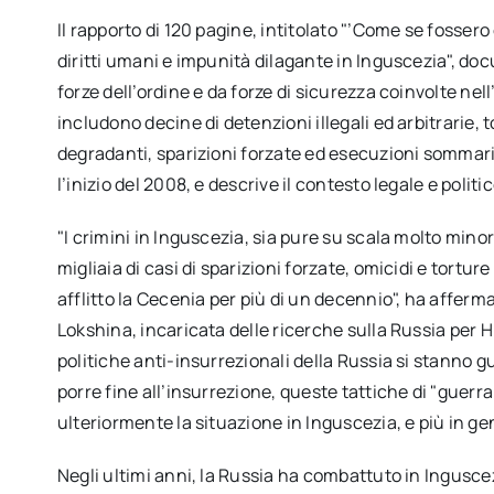
Il rapporto di 120 pagine, intitolato "’Come se fossero
diritti umani e impunità dilagante in Inguscezia", do
forze dell’ordine e da forze di sicurezza coinvolte nel
includono decine di detenzioni illegali ed arbitrarie, 
degradanti, sparizioni forzate ed esecuzioni sommarie
l’inizio del 2008, e descrive il contesto legale e politi
"I crimini in Inguscezia, sia pure su scala molto mino
migliaia di casi di sparizioni forzate, omicidi e tortu
afflitto la Cecenia per più di un decennio", ha affer
Lokshina, incaricata delle ricerche sulla Russia per H
politiche anti-insurrezionali della Russia si stanno gu
porre fine all’insurrezione, queste tattiche di "guer
ulteriormente la situazione in Inguscezia, e più in g
Negli ultimi anni, la Russia ha combattuto in Ingusce