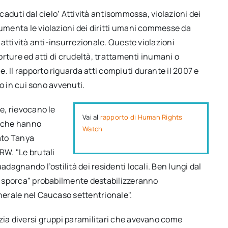
 caduti dal cielo’ Attività antisommossa, violazioni dei
cumenta le violazioni dei diritti umani commesse da
l’attività anti-insurrezionale. Queste violazioni
torture ed atti di crudeltà, trattamenti inumani o
. Il rapporto riguarda atti compiuti durante il 2007 e
co in cui sono avvenuti.
re, rievocano le
Vai al
rapporto di Human Rights
re che hanno
Watch
mato Tanya
RW. "Le brutali
adagnando l’ostilità dei residenti locali. Ben lungi dal
ra sporca" probabilmente destabilizzeranno
enerale nel Caucaso settentrionale".
zia diversi gruppi paramilitari che avevano come