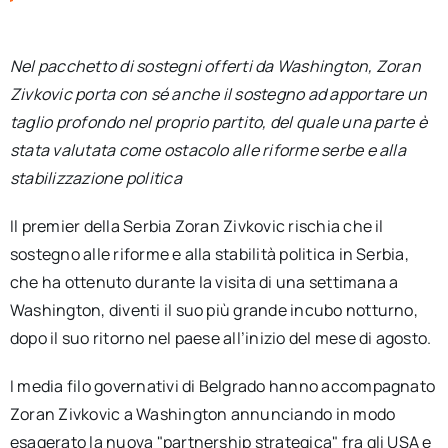
per:
Nel pacchetto di sostegni offerti da Washington, Zoran
Newsletter
Zivkovic porta con sé anche il sostegno ad apportare un
taglio profondo nel proprio partito, del quale una parte è
Ita
stata valutata come ostacolo alle riforme serbe e alla
stabilizzazione politica
Il premier della Serbia Zoran Zivkovic rischia che il
sostegno alle riforme e alla stabilità politica in Serbia,
che ha ottenuto durante la visita di una settimana a
Washington, diventi il suo più grande incubo notturno,
dopo il suo ritorno nel paese all’inizio del mese di agosto.
I media filo governativi di Belgrado hanno accompagnato
Zoran Zivkovic a Washington annunciando in modo
esagerato la nuova "partnership strategica" fra gli USA e