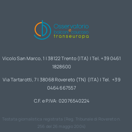
Vicolo San Marco, 1 | 38122 Trento (ITA) | Tel. +39 0461
1828600
Via Tartarotti, 7 | 38068 Rovereto (TN) (ITA) | Tel. +39
0464 667557
C.F. e P.IVA: 02076540224
Testata giornalistica registrata (Reg. Tribunale di Rovereto n.
256 del 26 maggio 2004)