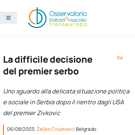
Salta
al
contenuto
Toggle
Navigation
Aree
Temi
La difficile decisione
Ita
del premier serbo
Ricerca e divulgazione
Uno sguardo alla delicata situazione politica
Sezioni
e sociale in Serbia dopo il rientro dagli USA
del premier Zivkovic
Chi siamo
06/08/2003,
Željko Cvijanović
Belgrado
Cerca