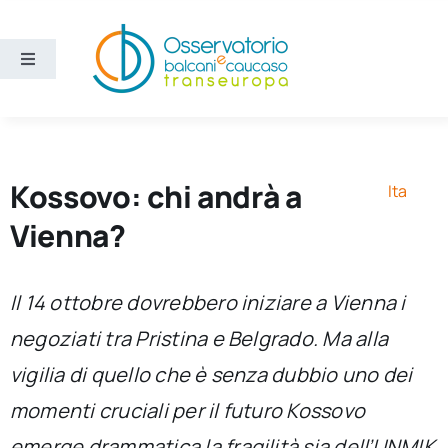
Salta
al
contenuto
Toggle
Navigation
Aree
Temi
Kossovo: chi andrà a
Ita
Vienna?
Ricerca e divulgazione
Il 14 ottobre dovrebbero iniziare a Vienna i
Sezioni
negoziati tra Pristina e Belgrado. Ma alla
vigilia di quello che è senza dubbio uno dei
Chi siamo
momenti cruciali per il futuro Kossovo
Cerca
emerge drammatica la fragilità sia dell’UNMIK