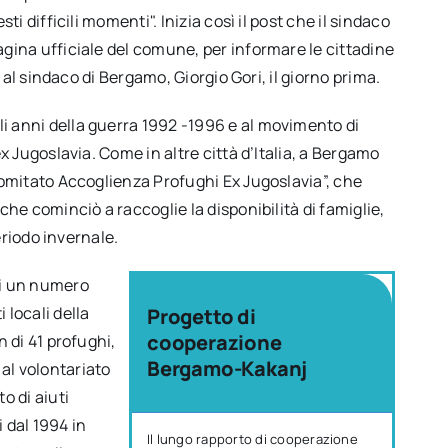
ti difficili momenti". Inizia così il post che il sindaco
agina ufficiale del comune, per informare le cittadine
o al sindaco di Bergamo, Giorgio Gori, il giorno prima.
i anni della guerra 1992 -1996 e al movimento di
ex Jugoslavia. Come in altre città d’Italia, a Bergamo
“Comitato Accoglienza Profughi Ex Jugoslavia”, che
che cominciò a raccoglie la disponibilità di famiglie,
periodo invernale.
di un numero
 locali della
Progetto di
cooperazione
n di 41 profughi,
Bergamo-Kakanj
al volontariato
o di aiuti
 dal 1994 in
Il lungo rapporto di cooperazione