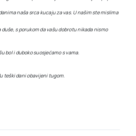
danima naša srca kucaju za vas. U našim ste mislima
na duše, s porukom da vašu dobrotu nikada nismo
ašu bol i duboko suosjećamo s vama.
ođu teški dani obavijeni tugom.