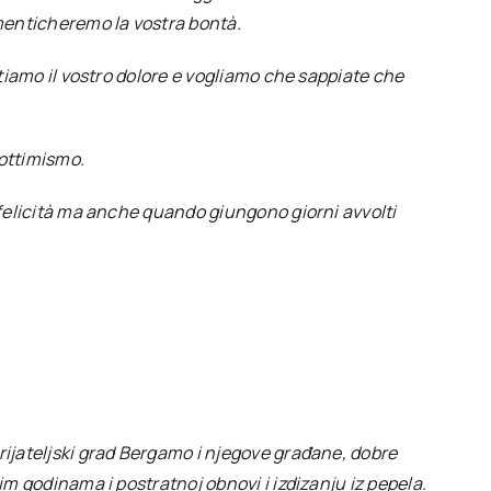
enticheremo la vostra bontà.
ntiamo il vostro dolore e vogliamo che sappiate che
ottimismo.
 felicità ma anche quando giungono giorni avvolti
ijateljski grad Bergamo i njegove građane, dobre
im godinama i postratnoj obnovi i izdizanju iz pepela.