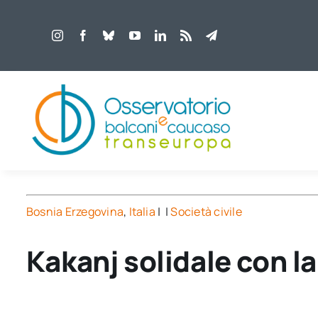
Salta
al
contenuto
Bosnia Erzegovina
,
Italia
| |
Società civile
Kakanj solidale con l