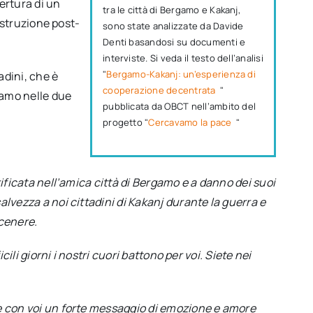
ertura di un
tra le città di Bergamo e Kakanj,
ostruzione post-
sono state analizzate da Davide
Denti basandosi su documenti e
interviste. Si veda il testo dell’analisi
"
Bergamo-Kakanj: un’esperienza di
adini, che è
cooperazione decentrata
"
iamo nelle due
pubblicata da OBCT nell’ambito del
progetto "
Cercavamo la pace
"
ificata nell’amica città di Bergamo e a danno dei suoi
vezza a noi cittadini di Kakanj durante la guerra e
 cenere.
ili giorni i nostri cuori battono per voi. Siete nei
e con voi un forte messaggio di emozione e amore