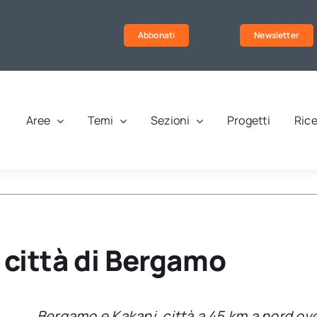
Abbonati
Newsletter
Aree
Temi
Sezioni
Progetti
Rice
a città di Bergamo
Bergamo e Kakanj, città a 45 km a nord ove