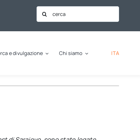
Cerca
per:
ITA
rca e divulgazione
Chi siamo
st di Sarajevo, sono state legate