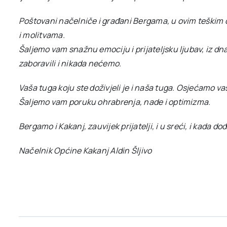
Poštovani načelniče i građani Bergama, u ovim teškim 
i molitvama.
Šaljemo vam snažnu emociju i prijateljsku ljubav, iz d
zaboravili i nikada nećemo.
Vaša tuga koju ste doživjeli je i naša tuga. Osjećamo v
Šaljemo vam poruku ohrabrenja, nade i optimizma.
Bergamo i Kakanj, zauvijek prijatelji, i u sreći, i kada d
Načelnik Općine Kakanj Aldin Šljivo