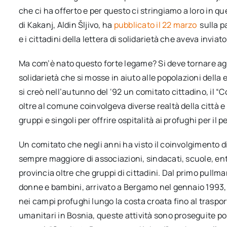
che ci ha offerto e per questo ci stringiamo a loro in ques
di Kakanj, Aldin Šljivo, ha
pubblicato il 22 marzo
sulla p
e i cittadini della lettera di solidarietà che aveva inviat
Ma com’è nato questo forte legame? Si deve tornare agl
solidarietà che si mosse in aiuto alle popolazioni della 
si creò nell’autunno del ‘92 un comitato cittadino, il 
oltre al comune coinvolgeva diverse realtà della città e 
gruppi e singoli per offrire ospitalità ai profughi per il 
Un comitato che negli anni ha visto il coinvolgimento 
sempre maggiore di associazioni, sindacati, scuole, enti
provincia oltre che gruppi di cittadini. Dal primo pullma
donne e bambini, arrivato a Bergamo nel gennaio 1993, 
nei campi profughi lungo la costa croata fino al trasport
umanitari in Bosnia, queste attività sono proseguite poi