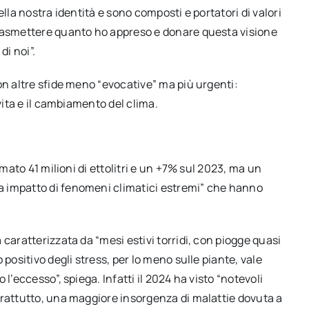
della nostra identità e sono composti e portatori di valori
trasmettere quanto ho appreso e donare questa visione
di noi”.
on altre sfide meno “evocative” ma più urgenti:
vita e il cambiamento del clima.
imato 41 milioni di ettolitri e un +7% sul 2023, ma un
a impatto di fenomeni climatici estremi” che hanno
caratterizzata da “mesi estivi torridi, con piogge quasi
positivo degli stress, per lo meno sulle piante, vale
l’eccesso”, spiega. Infatti il 2024 ha visto “notevoli
prattutto, una maggiore insorgenza di malattie dovuta a