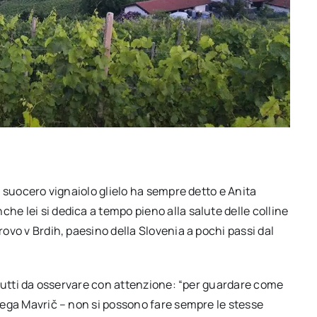
Il suocero vignaiolo glielo ha sempre detto e Anita
he lei si dedica a tempo pieno alla salute delle colline
rovo v Brdih, paesino della Slovenia a pochi passi dal
ri tutti da osservare con attenzione: “per guardare come
piega Mavrič – non si possono fare sempre le stesse