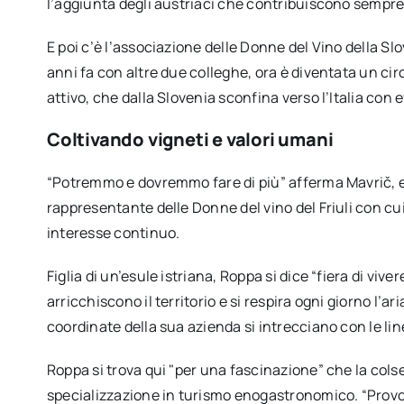
l’aggiunta degli austriaci che contribuiscono sempre d
E poi c’è l’associazione delle Donne del Vino della Sl
anni fa con altre due colleghe, ora è diventata un ci
attivo, che dalla Slovenia sconfina verso l’Italia con ev
Coltivando vigneti e valori umani
“Potremmo e dovremmo fare di più” afferma Mavrič, e 
rappresentante delle Donne del vino del Friuli con cu
interesse continuo.
Figlia di un’esule istriana, Roppa si dice “fiera di vi
arricchiscono il territorio e si respira ogni giorno l’a
coordinate della sua azienda si intrecciano con le linee
Roppa si trova qui "per una fascinazione” che la colse 
specializzazione in turismo enogastronomico. “Provo 