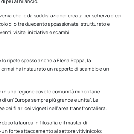
i più al bilancio.
ovenia che le dà soddisfazione: creata per scherzo dieci
rcolo di oltre duecento appassionate, strutturato e
enti, visite, iniziative e scambi.
lo ripete spesso anche a Elena Roppa, la
i ormai ha instaurato un rapporto di scambio e un
vere in una regione dove le comunità minoritarie
ria di un’Europa sempre più grande e unita”. Le
 dei filari dei vigneti nell’area transfrontaliera.
dopo la laurea in filosofia e il master di
un forte attaccamento al settore vitivinicolo: