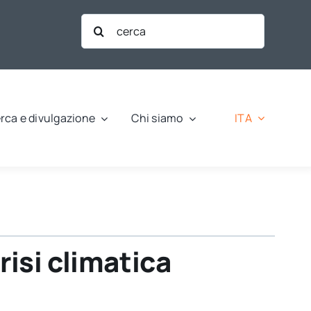
Cerca
per:
ITA
rca e divulgazione
Chi siamo
risi climatica