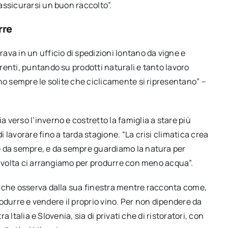
assicurarsi un buon raccolto”.
rre
va in un ufficio di spedizioni lontano da vigne e
enti, puntando su prodotti naturali e tanto lavoro
no sempre le solite che ciclicamente si ripresentano” –
verso l’inverno e costretto la famiglia a stare più
lavorare fino a tarda stagione. “La crisi climatica crea
e da sempre, e da sempre guardiamo la natura per
i volta ci arrangiamo per produrre con meno acqua”.
a che osserva dalla sua finestra mentre racconta come,
produrre e vendere il proprio vino. Per non dipendere da
a Italia e Slovenia, sia di privati che di ristoratori, con