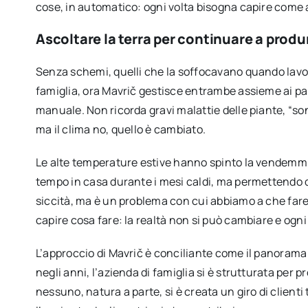
cose, in automatico: ogni volta bisogna capire come 
Ascoltare la terra per continuare a produ
Senza schemi, quelli che la soffocavano quando lavora
famiglia, ora Mavrič gestisce entrambe assieme ai par
manuale. Non ricorda gravi malattie delle piante, “so
ma il clima no, quello è cambiato.
Le alte temperature estive hanno spinto la vendemmia 
tempo in casa durante i mesi caldi, ma permettendo di 
siccità, ma è un problema con cui abbiamo a che far
capire cosa fare: la realtà non si può cambiare e ogn
L’approccio di Mavrič è conciliante come il panoram
negli anni, l’azienda di famiglia si è strutturata per 
nessuno, natura a parte, si è creata un giro di clienti tr