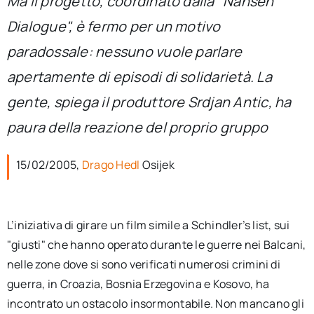
Ma il progetto, coordinato dalla "Nansen
per:
Dialogue", è fermo per un motivo
Newsletter
paradossale: nessuno vuole parlare
apertamente di episodi di solidarietà. La
Ita
gente, spiega il produttore Srdjan Antic, ha
paura della reazione del proprio gruppo
15/02/2005,
Drago Hedl
Osijek
L’iniziativa di girare un film simile a Schindler’s list, sui
"giusti" che hanno operato durante le guerre nei Balcani,
nelle zone dove si sono verificati numerosi crimini di
guerra, in Croazia, Bosnia Erzegovina e Kosovo, ha
incontrato un ostacolo insormontabile. Non mancano gli