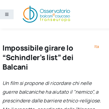
Salta
al
contenuto
Toggle
Navigation
Aree
Temi
Impossibile girare lo
Ita
“Schindler’s list” dei
Ricerca e divulgazione
Balcani
Sezioni
Un film si propone di ricordare chi nelle
guerre balcaniche ha aiutato il "nemico", a
Chi siamo
prescindere dalle barriere etnico-religiose.
Cerca