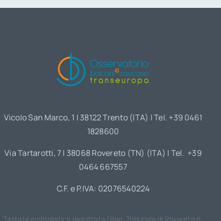
Vicolo San Marco, 1 | 38122 Trento (ITA) | Tel. +39 0461
1828600
Via Tartarotti, 7 | 38068 Rovereto (TN) (ITA) | Tel. +39
0464 667557
C.F. e P.IVA: 02076540224
Testata giornalistica registrata (Reg. Tribunale di Rovereto n.