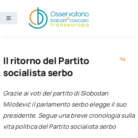
Salta
al
contenuto
Toggle
Navigation
Aree
Temi
Il ritorno del Partito
Ita
socialista serbo
Ricerca e divulgazione
Grazie ai voti del partito di Slobodan
Sezioni
Milošević il parlamento serbo elegge il suo
presidente. Segue una breve cronologia sulla
Chi siamo
vita politica del Partito socialista serbo
Cerca