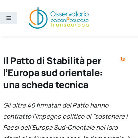
Salta
al
contenuto
Toggle
Navigation
Aree
Temi
Il Patto di Stabilità per
Ita
l’Europa sud orientale:
Ricerca e divulgazione
una scheda tecnica
Sezioni
Gli oltre 40 firmatari del Patto hanno
contratto l’impegno politico di "sostenere i
Chi siamo
Paesi dell’Europa Sud-Orientale nei loro
Cerca