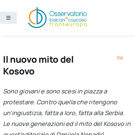
Salta
al
contenuto
Toggle
Navigation
Aree
Temi
Il nuovo mito del
Ita
Kosovo
Ricerca e divulgazione
Sono giovani e sono scesi in piazza a
Sezioni
protestare. Contro quella che ritengono
un’ingiustizia, fatta a loro, fatta alla Serbia.
Chi siamo
Le nuove generazioni ed il mito del Kosovo in
Cerca
quest’editoriale di Danijela Nenadić