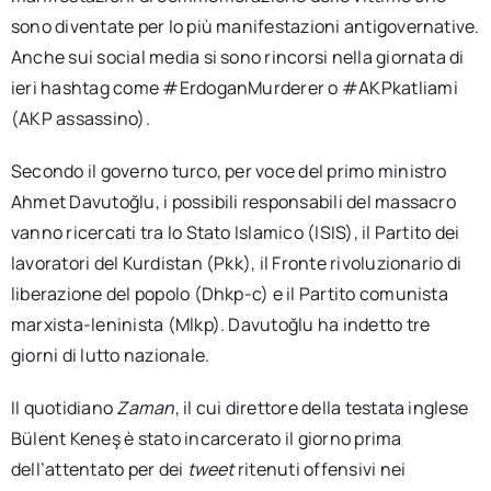
sono diventate per lo più manifestazioni antigovernative.
Anche sui social media si sono rincorsi nella giornata di
ieri hashtag come #ErdoganMurderer o #AKPkatliami
(AKP assassino).
Secondo il governo turco, per voce del primo ministro
Ahmet Davutoğlu, i possibili responsabili del massacro
vanno ricercati tra lo Stato Islamico (ISIS), il Partito dei
lavoratori del Kurdistan (Pkk), il Fronte rivoluzionario di
liberazione del popolo (Dhkp-c) e il Partito comunista
marxista-leninista (Mlkp). Davutoğlu ha indetto tre
giorni di lutto nazionale.
Il quotidiano
Zaman
, il cui direttore della testata inglese
Bülent Keneş è stato incarcerato il giorno prima
dell’attentato per dei
tweet
ritenuti offensivi nei