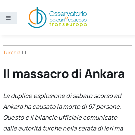
Salta
al
contenuto
Toggle
Navigation
Aree
Turchia
| |
Temi
Il massacro di Ankara
Ricerca e divulgazione
Sezioni
La duplice esplosione di sabato scorso ad
Ankara ha causato la morte di 97 persone.
Chi siamo
Questo è il bilancio ufficiale comunicato
dalle autorità turche nella serata di ieri ma
Cerca