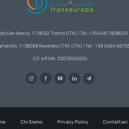
olo San Marco, 1 | 38122 Trento (ITA) | Tel. +39 0461 1828600
artarotti, 7 | 38068 Rovereto (TN) (ITA) | Tel. +39 0464 6675
C.F. e P.IVA: 02076540224
me
Chi Siamo
Privacy Policy
Contattaci