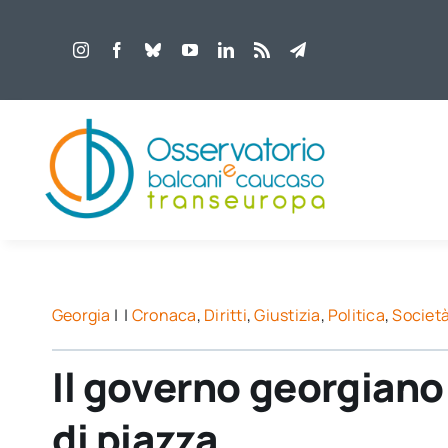
Salta
al
contenuto
Georgia
| |
Cronaca
,
Diritti
,
Giustizia
,
Politica
,
Società
Il governo georgiano 
di piazza