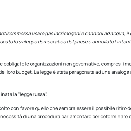
 antisommossa usare gas lacrimogeni e cannoni ad acqua, il g
ocato lo sviluppo democratico del paese e annullato l’intento
be obbligato le organizzazioni non governative, compresi i med
 del loro budget. La legge è stata paragonata ad una analoga
inata la "legge russa".
lto con favore quello che sembra essere il possibile ritiro d
necessità di una procedura parlamentare per determinare qu