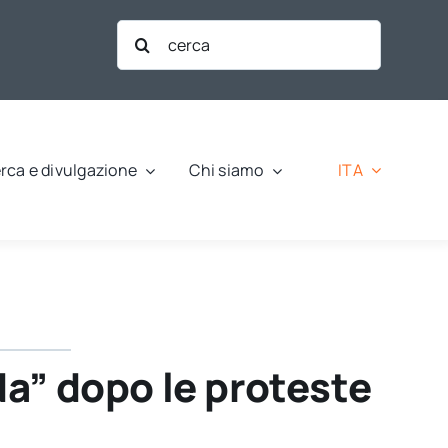
Cerca
per:
ITA
rca e divulgazione
Chi siamo
ida” dopo le proteste