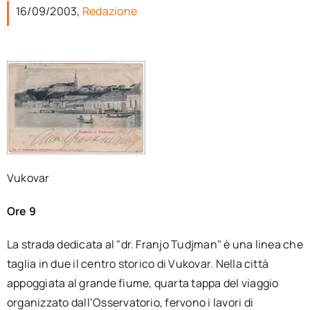
per:
16/09/2003,
Redazione
Newsletter
Ita
Vukovar
Ore 9
La strada dedicata al "dr. Franjo Tudjman" è una linea che
taglia in due il centro storico di Vukovar. Nella città
appoggiata al grande fiume, quarta tappa del viaggio
organizzato dall’Osservatorio, fervono i lavori di