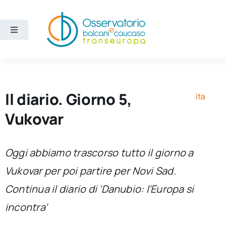
Salta
al
contenuto
Toggle
Navigation
Aree
Temi
Il diario. Giorno 5,
Ita
Vukovar
Ricerca e divulgazione
Oggi abbiamo trascorso tutto il giorno a
Sezioni
Vukovar per poi partire per Novi Sad.
Continua il diario di ‘Danubio: l’Europa si
Chi siamo
incontra’
Cerca