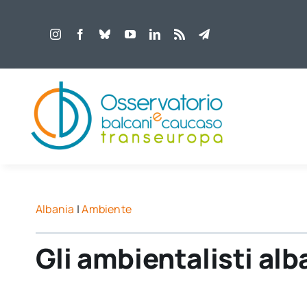
Salta
al
contenuto
Albania
|
Ambiente
Gli ambientalisti alb