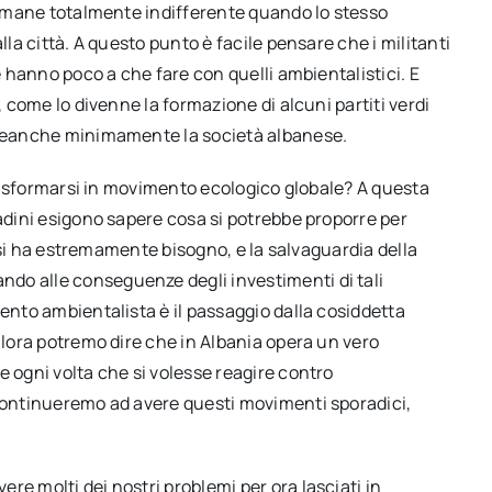
 rimane totalmente indifferente quando lo stesso
lla città. A questo punto è facile pensare che i militanti
he hanno poco a che fare con quelli ambientalistici. E
, come lo divenne la formazione di alcuni partiti verdi
e neanche minimamente la società albanese.
 trasformarsi in movimento ecologico globale? A questa
tadini esigono sapere cosa si potrebbe proporre per
ui si ha estremamente bisogno, e la salvaguardia della
do alle conseguenze degli investimenti di tali
mento ambientalista è il passaggio dalla cosiddetta
allora potremo dire che in Albania opera un vero
e ogni volta che si volesse reagire contro
 continueremo ad avere questi movimenti sporadici,
re molti dei nostri problemi per ora lasciati in