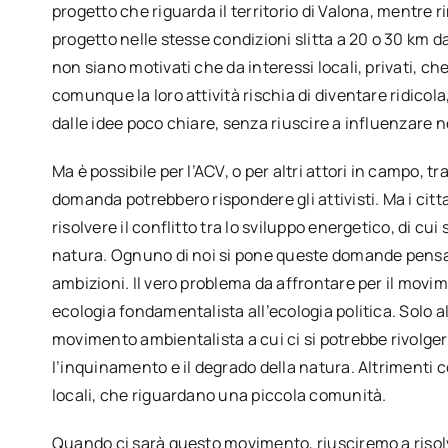
progetto che riguarda il territorio di Valona, mentre
progetto nelle stesse condizioni slitta a 20 o 30 km da
non siano motivati che da interessi locali, privati, c
comunque la loro attività rischia di diventare ridicola
dalle idee poco chiare, senza riuscire a influenzar
Ma è possibile per l’ACV, o per altri attori in campo,
domanda potrebbero rispondere gli attivisti. Ma i cit
risolvere il conflitto tra lo sviluppo energetico, di c
natura. Ognuno di noi si pone queste domande pensan
ambizioni. Il vero problema da affrontare per il movi
ecologia fondamentalista all’ecologia politica. Solo 
movimento ambientalista a cui ci si potrebbe rivolger
l’inquinamento e il degrado della natura. Altrimenti
locali, che riguardano una piccola comunità.
Quando ci sarà questo movimento, riusciremo a risolve