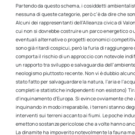
Partendo da questo schema, i cosiddetti ambientalisti
nessuna di queste categorie, però c’è da dire che sono
Alcuni dei rappresentanti dell’Alleanza civica di V
cui non si dovrebbe costruire un parco energetico o u
eventuali alternative o progetti economici competitiv
sono già ritardi cospicui, però la furia di raggiunger
comporta il rischio di un approccio con notevole indi
un rapporto tra sviluppo e salvaguardia dell’ambient
neologismo piuttosto recente. Non vi è dubbio alcuno 
stato fatto per salvaguardare la natura, l’aria e l’acqu
completi e statistiche indipendenti non esistono) Tira
d’inquinamento d’Europa. Si evince ovviamente che anc
inquinando in modo irreparabile, i terreni stanno deg
interventi sui terreni accanto ai fiumi. Le poche in
emettono sostanze pericolose che a volte hanno anc
La dinamite ha impoverito notevolmente la fauna mar