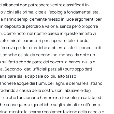
 albanesi non potrebbero venire classificati in
 vicini alla prima, cioè all’ecologia fondamentalista.
alona hanno semplicemente messo in luce argomenti per
n deposito di petrolio a Valona, senza però proporre
i. Com’è noto, nel nostro paese in questo ambito vi
e determinati parametri per superare tale ritardo
fferenza per le tematiche ambientaliste. Il concetto di
e, benché esista da decenni nel mondo, da noi è un
sul fatto che da parte dei governi albanesi nulla è
a. Secondo i dati ufficiali parziali (purtroppo dati
na pare sia la capitale col più alto tasso
he le acque dei fiumi, dei laghi, e del mare si stiano
radando a causa delle costruzioni abusive e degli
dustrie che funzionano hanno una tecnologia datata ed
he conseguenze genetiche sugli animali e sull’uomo.
ina, mentre la scarsa regolamentazione della caccia e