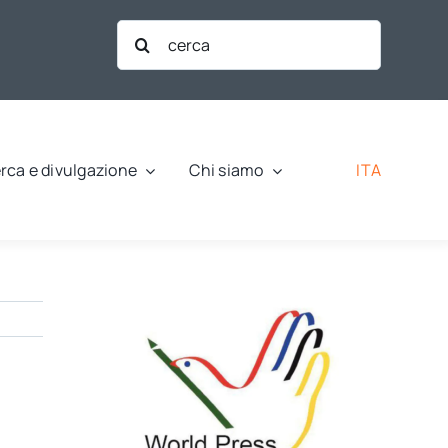
Cerca
per:
ITA
rca e divulgazione
Chi siamo