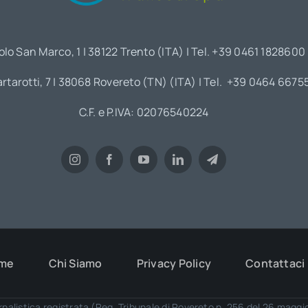
olo San Marco, 1 | 38122 Trento (ITA) | Tel. +39 0461 1828600
artarotti, 7 | 38068 Rovereto (TN) (ITA) | Tel. +39 0464 6675
C.F. e P.IVA: 02076540224
me
Chi Siamo
Privacy Policy
Contattaci
rnalistica registrata (Reg. Tribunale di Rovereto n. 256 del 26 magg