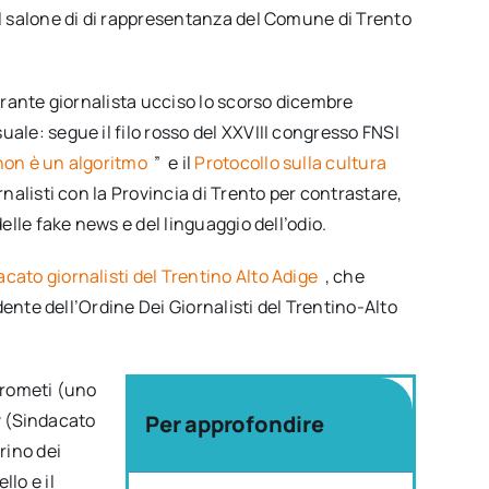
el salone di di rappresentanza del Comune di Trento
pirante giornalista ucciso lo scorso dicembre
ale: segue il filo rosso del XXVIII congresso FNSI
non è un algoritmo
” e il
Protocollo sulla cultura
rnalisti con la Provincia di Trento per contrastare,
delle fake news e del linguaggio dell’odio.
cato giornalisti del Trentino Alto Adige
, che
idente dell’Ordine Dei Giornalisti del Trentino-Alto
rrometi (uno
gv (Sindacato
Per approfondire
rino dei
lo e il