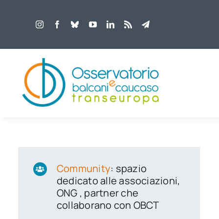
Salta
al
contenuto
Community
: spazio
dedicato alle associazioni,
ONG , partner che
collaborano con OBCT