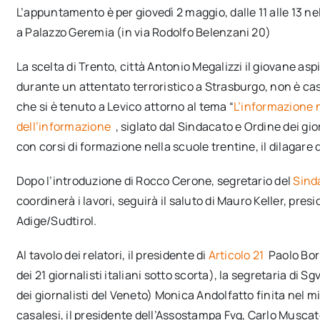
L’appuntamento è per giovedì 2 maggio, dalle 11 alle 13 n
a Palazzo Geremia (in via Rodolfo Belenzani 20)
La scelta di Trento, città Antonio Megalizzi il giovane as
durante un attentato terroristico a Strasburgo, non è casu
che si è tenuto a Levico attorno al tema “
L’informazione 
dell’informazione
, siglato dal Sindacato e Ordine dei gio
con corsi di formazione nella scuole trentine, il dilagare 
Dopo l’introduzione di Rocco Cerone, segretario del
Sinda
coordinerà i lavori, seguirà il saluto di Mauro Keller, pres
Adige/Sudtirol.
Al tavolo dei relatori, il presidente di
Articolo 21
Paolo Bo
dei 21 giornalisti italiani sotto scorta), la segretaria di S
dei giornalisti del Veneto) Monica Andolfatto finita nel mi
casalesi, il presidente dell’Assostampa Fvg, Carlo Muscatel