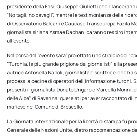
presidente della Fnsi, Giuseppe Giulietti che rilanceran
“No tagli, no bavagli”, mentre le testimonianze della ricer
di Osservatorio Balcani e Caucaso Transeuropa Fazıla Ma
giornalista siriana Asmae Dachan, daranno respiro inter
all’evento.
Nel corso dell’evento sara’ proiettato uno stralcio del re
”Turchia, la più grande prigione dei giornalisti” alla prese
autrice Antonella Napoli, giornalista e scrittrice che ha s
processi a decine di operatori dell’informazione turchi. 
presenti il giornalista Donato Ungaro e Marcella Monni, d
delle Albe" di Ravenna, querelati per aver raccontato di in
mafiose nel Comune di Brescello.
La Giornata internazionale per la libertà di stampa fu pr
Generale delle Nazioni Unite, dietro raccomandazione de