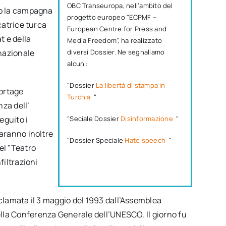
OBC Transeuropa, nell’ambito del
no la campagna
progetto europeo "ECPMF –
catrice turca
European Centre for Press and
t e della
Media Freedom", ha realizzato
nazionale
diversi Dossier. Ne segnaliamo
alcuni:
"Dossier
La libertà di stampa in
portage
Turchia
"
nza dell’
eguito i
"Seciale Dossier
Disinformazione
"
Saranno inoltre
"Dossier Speciale
Hate speech
"
el "Teatro
filtrazioni
oclamata il 3 maggio del 1993 dall’Assemblea
lla Conferenza Generale dell’UNESCO. Il giorno fu