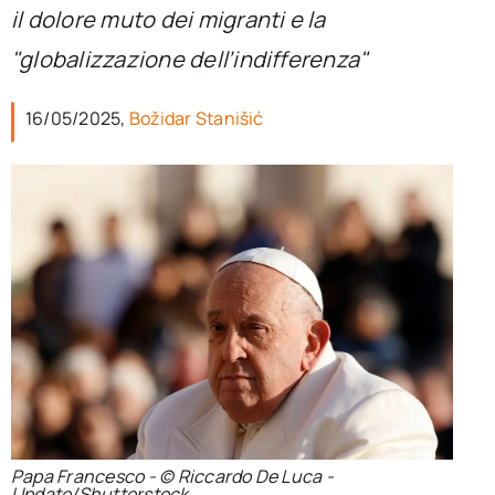
per:
il dolore muto dei migranti e la
"globalizzazione dell’indifferenza"
Newsletter
16/05/2025,
Božidar Stanišić
Ita
Papa Francesco - © Riccardo De Luca -
Update/Shutterstock