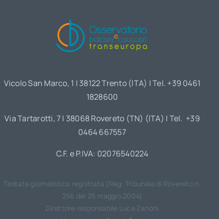
Vicolo San Marco, 1 | 38122 Trento (ITA) | Tel. +39 0461
1828600
Via Tartarotti, 7 | 38068 Rovereto (TN) (ITA) | Tel. +39
0464 667557
C.F. e P.IVA: 02076540224
Testata giornalistica registrata (Reg. Tribunale di Rovereto n.
256 del 26 maggio 2004)
Direttore responsabile Luca Zanoni