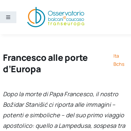
Salta
al
contenuto
Toggle
Navigation
Aree
Temi
Francesco alle porte
Ita
Bchs
d’Europa
Ricerca e divulgazione
Sezioni
Dopo la morte di Papa Francesco, il nostro
Božidar Stanišić ci riporta alle immagini –
Chi siamo
potenti e simboliche – del suo primo viaggio
apostolico: quello a Lampedusa, sospesa tra
Cerca