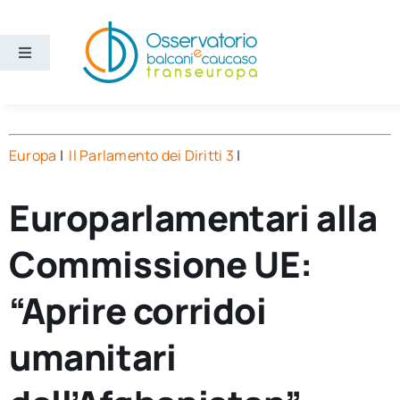
Salta
al
contenuto
Toggle
Navigation
Aree
Europa
|
Il Parlamento dei Diritti 3
|
Temi
Europarlamentari alla
Ricerca e divulgazione
Commissione UE:
Sezioni
“Aprire corridoi
Chi siamo
umanitari
Cerca